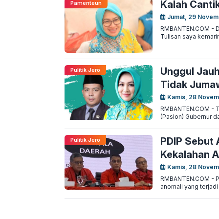
Kalah Canti
Pamenteun
Jumat, 29 Novem
RMBANTEN.COM - Dis
Tulisan saya kemari
Unggul Jauh
Pulitik Jero
Tidak Jumaw
Kamis, 28 Novem
RMBANTEN.COM - Tan
(Paslon) Gubernur da
PDIP Sebut 
Pulitik Jero
Kekalahan Ai
Kamis, 28 Novem
RMBANTEN.COM - Pol
anomali yang terjadi 