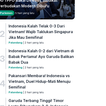
U TPPO Bakal Direvisi, Sindikat
Perbudakan Modern Diburu
Parlemen
5 hari yang lalu
Indonesia Kalah Telak 0-3 Dari
2
Vietnam! Wajib Taklukan Singapura
Jika Mau Semifinal
Patandang
| 2 hari yang lalu
Indonesia Kalah 0-2 dari Vietnam di
3
Babak Pertama! Ayo Garuda Balikan
Babak Dua
Patandang
| 2 hari yang lalu
Pakansari Membara! Indonesia vs
4
Vietnam, Duel Hidup-Mati Menuju
Semifinal
Patandang
| 2 hari yang lalu
Garuda Terbang Tinggi! Timor