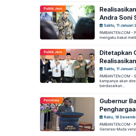
Realisasika
Pulitik Jero
Andra Soni S
Sabtu, 11 Januari 
RMBANTEN.COM - Polk
mengaku bakal meli
Ditetapkan 
Pulitik Jero
Realisasika
Sabtu, 11 Januari 
RMBANTEN.COM - Ser
kampanye akan direa
berdasarkan...
Gubernur Ba
Peristiwa
Penghargaan
Rabu, 18 Desemb
RMBANTEN.COM - Pen
Generasi Muda versi 