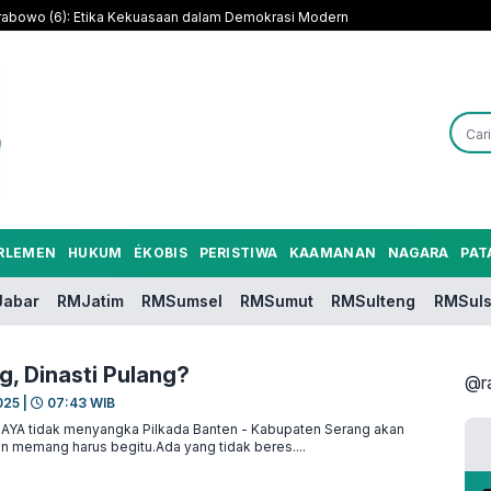
rabowo (6): Etika Kekuasaan dalam Demokrasi Modern
RLEMEN
HUKUM
ÉKOBIS
PERISTIWA
KAAMANAN
NAGARA
PAT
abar
RMJatim
RMSumsel
RMSumut
RMSulteng
RMSuls
g, Dinasti Pulang?
@r
025 |
07:43 WIB
A tidak menyangka Pilkada Banten - Kabupaten Serang akan
in memang harus begitu.Ada yang tidak beres....