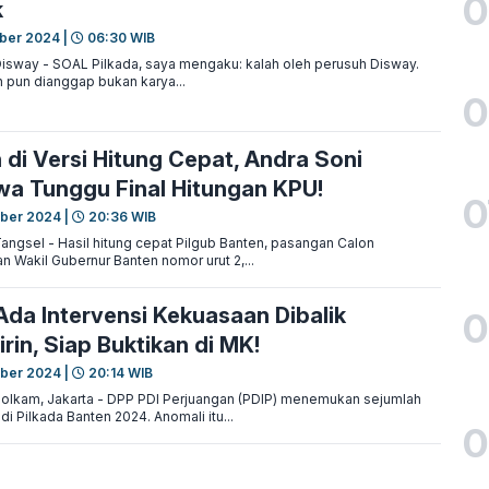
0
k
ber 2024 |
06:30 WIB
way - SOAL Pilkada, saya mengaku: kalah oleh perusuh Disway.
n pun dianggap bukan karya...
0
 di Versi Hitung Cepat, Andra Soni
a Tunggu Final Hitungan KPU!
0
ber 2024 |
20:36 WIB
gsel - Hasil hitung cepat Pilgub Banten, pasangan Calon
n Wakil Gubernur Banten nomor urut 2,...
Ada Intervensi Kekuasaan Dibalik
0
rin, Siap Buktikan di MK!
ber 2024 |
20:14 WIB
kam, Jakarta - DPP PDI Perjuangan (PDIP) menemukan sejumlah
di Pilkada Banten 2024. Anomali itu...
0