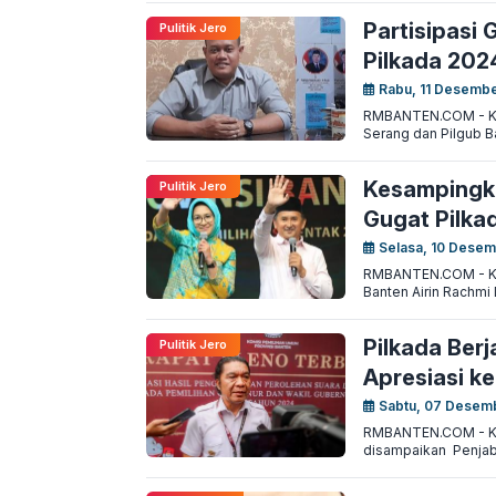
Partisipasi 
Pulitik Jero
Pilkada 202
Rabu, 11 Desembe
RMBANTEN.COM - Kota
Serang dan Pilgub Ba
Kesampingka
Pulitik Jero
Gugat Pilka
Selasa, 10 Desem
RMBANTEN.COM - Kot
Banten Airin Rachmi
Pilkada Ber
Pulitik Jero
Apresiasi k
Sabtu, 07 Desem
RMBANTEN.COM - Kota
disampaikan Penjaba