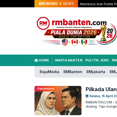
BREAKING
NEWS
Membaca Arah Politik P
HOME
WARTA BANTEN
PULITIK JERO
PA
RajaMedia
RMBanten
RMjakarta
RMJ
Pilkada Ulan
Pamenteun
Selasa, 15 April 2
RMBANTEN.COM - SAY
diulang. Tapi mungk