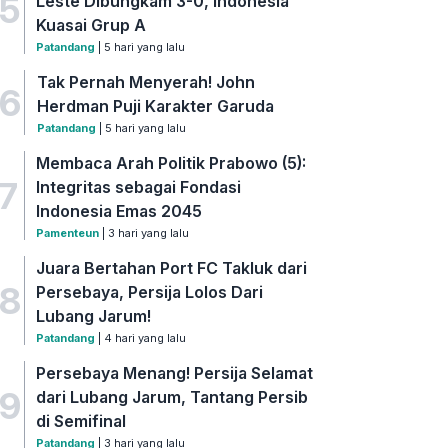
5
Leste Dibungkam 3-0, Indonesia
Kuasai Grup A
Patandang
| 5 hari yang lalu
Tak Pernah Menyerah! John
6
Herdman Puji Karakter Garuda
Patandang
| 5 hari yang lalu
Membaca Arah Politik Prabowo (5):
7
Integritas sebagai Fondasi
Indonesia Emas 2045
Pamenteun
| 3 hari yang lalu
Juara Bertahan Port FC Takluk dari
8
Persebaya, Persija Lolos Dari
Lubang Jarum!
Patandang
| 4 hari yang lalu
Persebaya Menang! Persija Selamat
9
dari Lubang Jarum, Tantang Persib
di Semifinal
Patandang
| 3 hari yang lalu