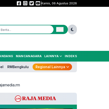
Kamis, 06 Agustus 2026
Banten Perkuat Pasokan Listrik! Andra Soni Siapkan Fondasi Baru Pertum
Cari
ANDANG
MANCANAGARA
LAINNYA
INDEKS
el
RMBengkulu
Regional Lainnya
ajamedia.rm