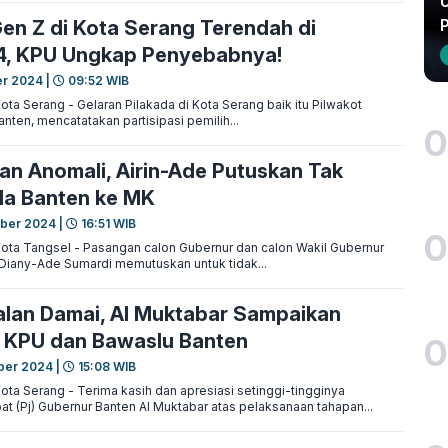
U
Gen Z di Kota Serang Terendah di
4, KPU Ungkap Penyebabnya!
r 2024 |
09:52 WIB
 Serang - Gelaran Pilakada di Kota Serang baik itu Pilwakot
nten, mencatatakan partisipasi pemilih...
0
n Anomali, Airin-Ade Putuskan Tak
da Banten ke MK
ber 2024 |
16:51 WIB
0
a Tangsel - Pasangan calon Gubernur dan calon Wakil Gubernur
 Diany-Ade Sumardi memutuskan untuk tidak...
jalan Damai, Al Muktabar Sampaikan
e KPU dan Bawaslu Banten
0
ber 2024 |
15:08 WIB
 Serang - Terima kasih dan apresiasi setinggi-tingginya
t (Pj) Gubernur Banten Al Muktabar atas pelaksanaan tahapan...