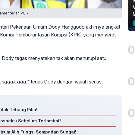
ementerian PU -
teri Pekerjaan Umum Dody Hanggodo akhirnya angkat
 Komisi Pemberantasan Korupsi (KPK) yang menyeret
0
, Dody tegas menyatakan tak akan menutupi satu
0
 enggak ada!"
tegas Dody dengan wajah serius.
0
dak Tebang Pilih!
trospeksi Sebelum Terlambat!
ntrum Alih Fungsi Sempadan Sungai!