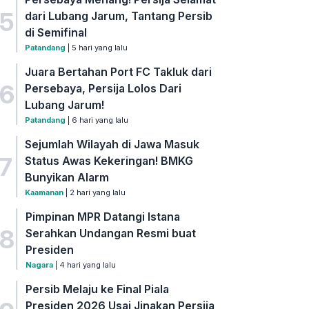
5
dari Lubang Jarum, Tantang Persib
di Semifinal
Patandang
| 5 hari yang lalu
Juara Bertahan Port FC Takluk dari
6
Persebaya, Persija Lolos Dari
Lubang Jarum!
Patandang
| 6 hari yang lalu
Sejumlah Wilayah di Jawa Masuk
7
Status Awas Kekeringan! BMKG
Bunyikan Alarm
Kaamanan
| 2 hari yang lalu
Pimpinan MPR Datangi Istana
8
Serahkan Undangan Resmi buat
Presiden
Nagara
| 4 hari yang lalu
Persib Melaju ke Final Piala
Presiden 2026 Usai Jinakan Persija