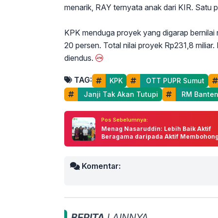
menarik, RAY ternyata anak dari KIR. Satu p
KPK menduga proyek yang digarap bernilai 
20 persen. Total nilai proyek Rp231,8 milia
diendus.
TAG:
KPK
 OTT PUPR Sumut
 Janji Tak Akan Tutupi
 RM Bante
Pos Sebelumnya:
Menag Nasaruddin: Lebih Baik Aktif
Beragama daripada Aktif Membohong
Komentar:
BERITA
LAINNYA