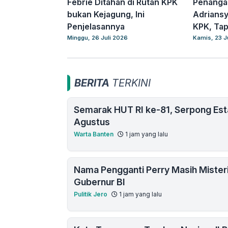
Febrie Ditahan di Rutan KPK
Penanga
bukan Kejagung, Ini
Adriansy
Penjelasannya
KPK, Tap
Minggu, 26 Juli 2026
Kamis, 23 J
BERITA
TERKINI
Semarak HUT RI ke-81, Serpong Est
Agustus
Warta Banten
1 jam yang lalu
Nama Pengganti Perry Masih Mister
Gubernur BI
Pulitik Jero
1 jam yang lalu