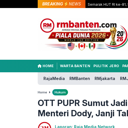
BREAKING
NEWS
Semarak HUT RI ke-81, 
HOME
WARTA BANTEN
PULITIK JERO
PA
RajaMedia
RMBanten
RMjakarta
RMJ
Home
Hukum
OTT PUPR Sumut Jadi
Menteri Dody, Janji Ta
Laporan: Raja Media Network