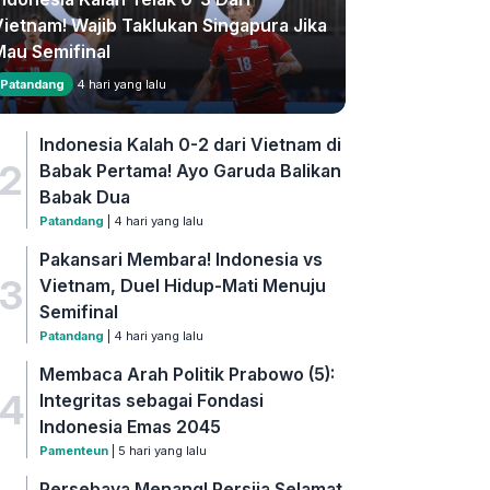
Vietnam! Wajib Taklukan Singapura Jika
Mau Semifinal
Patandang
4 hari yang lalu
Indonesia Kalah 0-2 dari Vietnam di
2
Babak Pertama! Ayo Garuda Balikan
Babak Dua
Patandang
| 4 hari yang lalu
Pakansari Membara! Indonesia vs
3
Vietnam, Duel Hidup-Mati Menuju
Semifinal
Patandang
| 4 hari yang lalu
Membaca Arah Politik Prabowo (5):
4
Integritas sebagai Fondasi
Indonesia Emas 2045
Pamenteun
| 5 hari yang lalu
Persebaya Menang! Persija Selamat