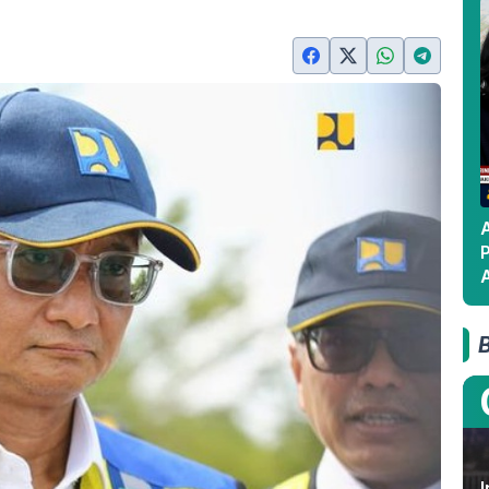
A
A
I