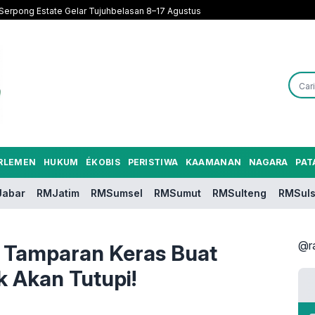
Serpong Estate Gelar Tujuhbelasan 8–17 Agustus
RLEMEN
HUKUM
ÉKOBIS
PERISTIWA
KAAMANAN
NAGARA
PAT
abar
RMJatim
RMSumsel
RMSumut
RMSulteng
RMSuls
@r
 Tamparan Keras Buat
k Akan Tutupi!