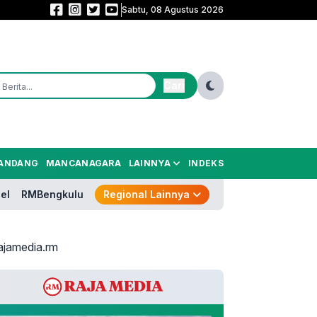
Sabtu, 08 Agustus 2026
Nama Pengganti Perry Masih Misteri! Prabowo Belum Kirim Surpres Gubern
Cari
ANDANG
MANCANAGARA
LAINNYA
INDEKS
el
RMBengkulu
Regional Lainnya
ajamedia.rm