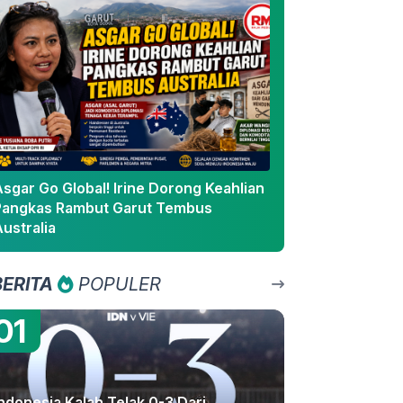
sgar Go Global! Irine Dorong Keahlian
Pangkas Rambut Garut Tembus
ustralia
BERITA
POPULER
01
ndonesia Kalah Telak 0-3 Dari