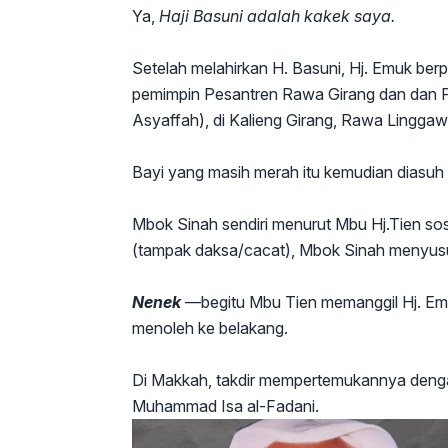
Ya,
Haji Basuni adalah kakek saya.
Setelah melahirkan H. Basuni, Hj. Emuk ber
pemimpin Pesantren Rawa Girang dan dan 
Asyaffah), di Kalieng Girang, Rawa Linggaw
Bayi yang masih merah itu kemudian diasuh 
Mbok Sinah sendiri menurut Mbu Hj.Tien s
(tampak daksa/cacat), Mbok Sinah menyusui
Nenek
—begitu Mbu Tien memanggil Hj. Emu
menoleh ke belakang.
Di Makkah, takdir mempertemukannya denga
Muhammad Isa al-Fadani.