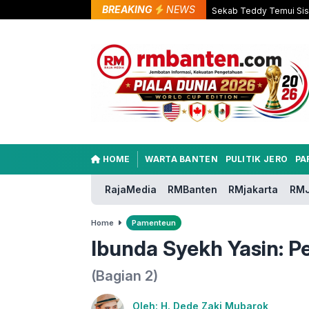
BREAKING
NEWS
Sekab Teddy Temui Sisw
HOME
WARTA BANTEN
PULITIK JERO
PA
RajaMedia
RMBanten
RMjakarta
RMJ
Home
Pamenteun
Ibunda Syekh Yasin: P
(Bagian 2)
Oleh: H. Dede Zaki Mubarok