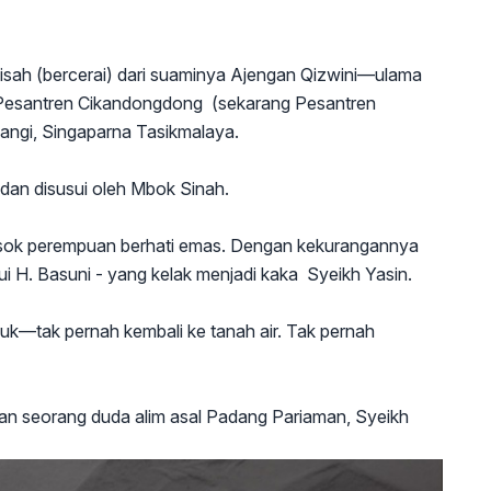
pisah (bercerai) dari suaminya Ajengan Qizwini—ulama
Pesantren Cikandongdong (sekarang Pesantren
angi, Singaparna Tasikmalaya.
dan disusui oleh Mbok Sinah.
osok perempuan berhati emas. Dengan kekurangannya
 H. Basuni - yang kelak menjadi kaka Syeikh Yasin.
k—tak pernah kembali ke tanah air. Tak pernah
n seorang duda alim asal Padang Pariaman, Syeikh