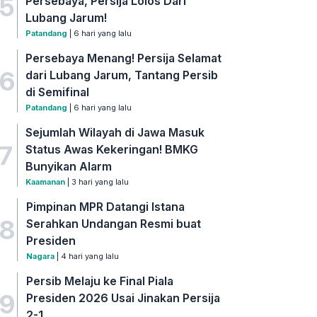
5
Persebaya, Persija Lolos Dari
Lubang Jarum!
Patandang
| 6 hari yang lalu
Persebaya Menang! Persija Selamat
6
dari Lubang Jarum, Tantang Persib
di Semifinal
Patandang
| 6 hari yang lalu
Sejumlah Wilayah di Jawa Masuk
7
Status Awas Kekeringan! BMKG
Bunyikan Alarm
Kaamanan
| 3 hari yang lalu
Pimpinan MPR Datangi Istana
8
Serahkan Undangan Resmi buat
Presiden
Nagara
| 4 hari yang lalu
Persib Melaju ke Final Piala
9
Presiden 2026 Usai Jinakan Persija
2-1