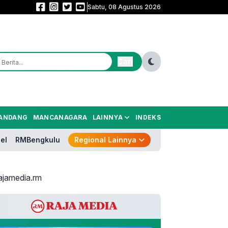
Sabtu, 08 Agustus 2026
Sekolah Rakyat Rintisan Hadir di Curug, 400 Anak Jalanan Dibidik Kembali
Cari
ANDANG
MANCANAGARA
LAINNYA
INDEKS
el
RMBengkulu
Regional Lainnya
ajamedia.rm