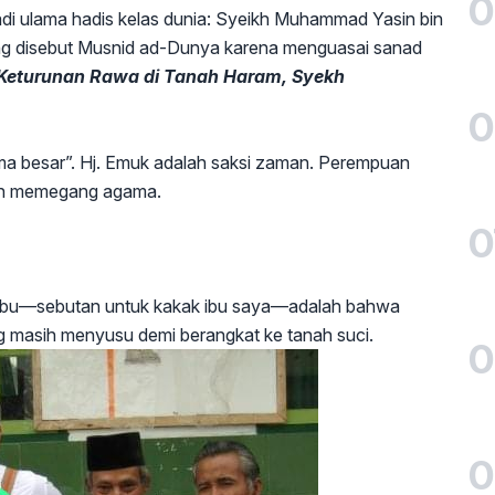
0
jadi ulama hadis kelas dunia: Syeikh Muhammad Yasin bin
ang disebut Musnid ad-Dunya karena menguasai sanad
Keturunan Rawa di Tanah Haram, Syekh
0
ama besar”. Hj. Emuk adalah saksi zaman. Perempuan
guh memegang agama.
0
ta Mbu—sebutan untuk kakak ibu saya—adalah bahwa
 masih menyusu demi berangkat ke tanah suci.
0
0