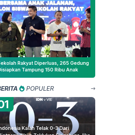
Sekolah Rakyat Diperluas, 265 Gedung
Disiapkan Tampung 150 Ribu Anak
BERITA
POPULER
01
ndonesia Kalah Telak 0-3 Dari