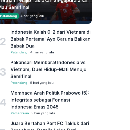
Vietnam! Wajib Taklukan Singapura Jika
Mau Semifinal
Patandang
4 hari yang lalu
Indonesia Kalah 0-2 dari Vietnam di
2
Babak Pertama! Ayo Garuda Balikan
Babak Dua
Patandang
| 4 hari yang lalu
Pakansari Membara! Indonesia vs
3
Vietnam, Duel Hidup-Mati Menuju
Semifinal
Patandang
| 5 hari yang lalu
Membaca Arah Politik Prabowo (5):
4
Integritas sebagai Fondasi
Indonesia Emas 2045
Pamenteun
| 5 hari yang lalu
Juara Bertahan Port FC Takluk dari