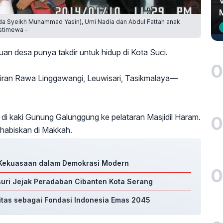
nda Syeikh Muhammad Yasin), Umi Nadia dan Abdul Fattah anak
stimewa -
 desa punya takdir untuk hidup di Kota Suci.
0
ran Rawa Linggawangi, Leuwisari, Tasikmalaya—
di kaki Gunung Galunggung ke pelataran Masjidil Haram.
0
 habiskan di Makkah.
a Kekuasaan dalam Demokrasi Modern
0
suri Jejak Peradaban Cibanten Kota Serang
ritas sebagai Fondasi Indonesia Emas 2045