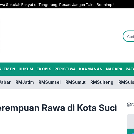
a Sekolah Rakyat di Tangerang, Pesan: Jangan Takut Bermimpi!
RLEMEN
HUKUM
ÉKOBIS
PERISTIWA
KAAMANAN
NAGARA
PAT
abar
RMJatim
RMSumsel
RMSumut
RMSulteng
RMSuls
@r
erempuan Rawa di Kota Suci