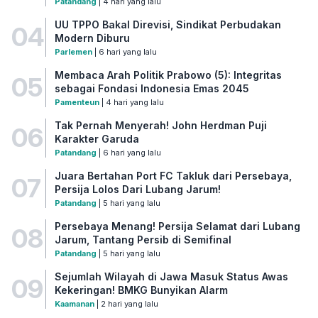
Patandang
| 4 hari yang lalu
UU TPPO Bakal Direvisi, Sindikat Perbudakan
04
Modern Diburu
Parlemen
| 6 hari yang lalu
Membaca Arah Politik Prabowo (5): Integritas
05
sebagai Fondasi Indonesia Emas 2045
Pamenteun
| 4 hari yang lalu
Tak Pernah Menyerah! John Herdman Puji
06
Karakter Garuda
Patandang
| 6 hari yang lalu
Juara Bertahan Port FC Takluk dari Persebaya,
07
Persija Lolos Dari Lubang Jarum!
Patandang
| 5 hari yang lalu
Persebaya Menang! Persija Selamat dari Lubang
08
Jarum, Tantang Persib di Semifinal
Patandang
| 5 hari yang lalu
Sejumlah Wilayah di Jawa Masuk Status Awas
09
Kekeringan! BMKG Bunyikan Alarm
Kaamanan
| 2 hari yang lalu