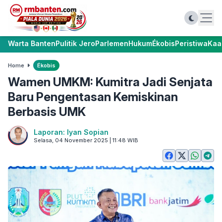
Warta Banten
Pulitik Jero
Parlemen
Hukum
Ékobis
Peristiwa
Kaa
Home
Ékobis
Wamen UMKM: Kumitra Jadi Senjata
Baru Pengentasan Kemiskinan
Berbasis UMK
Laporan: Iyan Sopian
Selasa, 04 November 2025 | 11:48 WIB