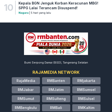
Kepala BGN Jenguk Korban Keracunan MBG!
10
SPPG Lalai Terancam Disuspend!
Nagara
| 5 hari yang lalu
Bumi Serpong Damai (BSD), Tangerang Selatan
RAJAMEDIA NETWORK
RajaMedia
RMBanten
RMjakarta
RMJabar
RMJatim
RMSumsel
RMSumut
RMSulteng
RMSulsel
RMBengkulu
RMBali
RMKaltim