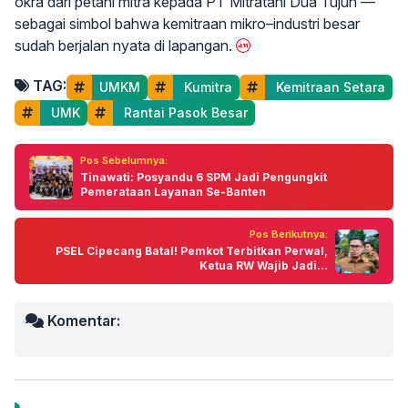
okra dari petani mitra kepada PT Mitratani Dua Tujuh —
sebagai simbol bahwa kemitraan mikro–industri besar
sudah berjalan nyata di lapangan.
TAG:
UMKM
 Kumitra
 Kemitraan Setara
 UMK
 Rantai Pasok Besar
Pos Sebelumnya:
Tinawati: Posyandu 6 SPM Jadi Pengungkit
Pemerataan Layanan Se-Banten
Pos Berikutnya:
PSEL Cipecang Batal! Pemkot Terbitkan Perwal,
Ketua RW Wajib Jadi...
Komentar: