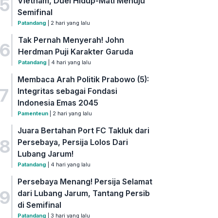
5
Vietnam, Duel Hidup-Mati Menuju
Semifinal
Patandang
| 2 hari yang lalu
Tak Pernah Menyerah! John
6
Herdman Puji Karakter Garuda
Patandang
| 4 hari yang lalu
Membaca Arah Politik Prabowo (5):
7
Integritas sebagai Fondasi
Indonesia Emas 2045
Pamenteun
| 2 hari yang lalu
Juara Bertahan Port FC Takluk dari
8
Persebaya, Persija Lolos Dari
Lubang Jarum!
Patandang
| 4 hari yang lalu
Persebaya Menang! Persija Selamat
9
dari Lubang Jarum, Tantang Persib
di Semifinal
Patandang
| 3 hari yang lalu