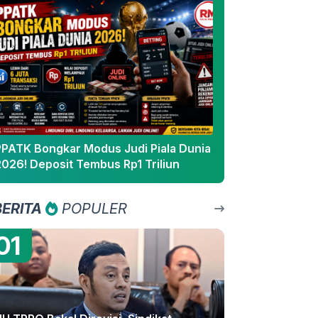
PPATK Bongkar Modus Judi Piala Dunia
2026! Deposit Tembus Rp1 Triliun
BERITA
POPULER
01