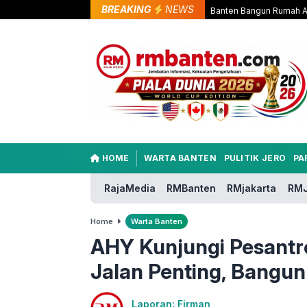
BREAKING
NEWS
Banten Bangun Rumah As
HOME
WARTA BANTEN
PULITIK JERO
PA
RajaMedia
RMBanten
RMjakarta
RMJ
Home
Warta Banten
AHY Kunjungi Pesant
Jalan Penting, Bangun
Laporan: Firman