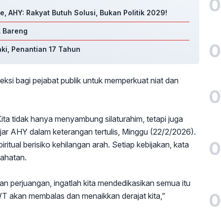
0
AHY: Rakyat Butuh Solusi, Bukan Politik 2029!
k Bareng
0
aki, Penantian 17 Tahun
si bagi pejabat publik untuk memperkuat niat dan
0
ita tidak hanya menyambung silaturahim, tetapi juga
ujar AHY dalam keterangan tertulis, Minggu (22/2/2026).
0
itual berisiko kehilangan arah. Setiap kebijakan, kata
lahatan.
dan perjuangan, ingatlah kita mendedikasikan semua itu
0
WT akan membalas dan menaikkan derajat kita,”