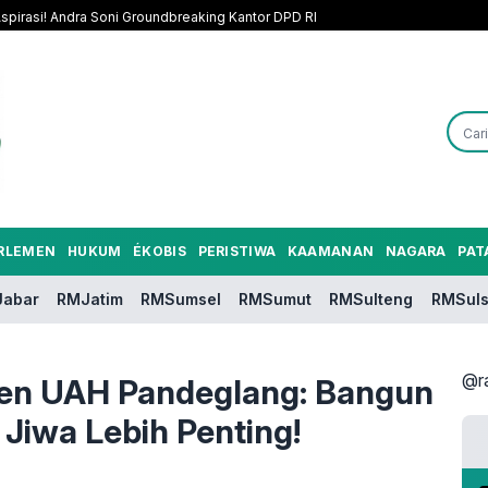
pirasi! Andra Soni Groundbreaking Kantor DPD RI
RLEMEN
HUKUM
ÉKOBIS
PERISTIWA
KAAMANAN
NAGARA
PAT
abar
RMJatim
RMSumsel
RMSumut
RMSulteng
RMSuls
@r
ren UAH Pandeglang: Bangun
 Jiwa Lebih Penting!