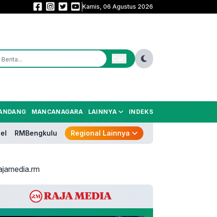
Kamis, 06 Agustus 2026
Menko Polkam Pastikan Situasi Nasional Tetap Kondusif, Jangan Terprovo
Cari
ANDANG
MANCANAGARA
LAINNYA
INDEKS
el
RMBengkulu
Regional Lainnya
ajamedia.rm