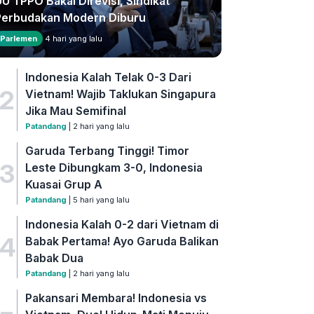
U TPPO Bakal Direvisi, Sindikat
Perbudakan Modern Diburu
Parlemen
4 hari yang lalu
Indonesia Kalah Telak 0-3 Dari
2
Vietnam! Wajib Taklukan Singapura
Jika Mau Semifinal
Patandang
| 2 hari yang lalu
Garuda Terbang Tinggi! Timor
3
Leste Dibungkam 3-0, Indonesia
Kuasai Grup A
Patandang
| 5 hari yang lalu
Indonesia Kalah 0-2 dari Vietnam di
4
Babak Pertama! Ayo Garuda Balikan
Babak Dua
Patandang
| 2 hari yang lalu
Pakansari Membara! Indonesia vs