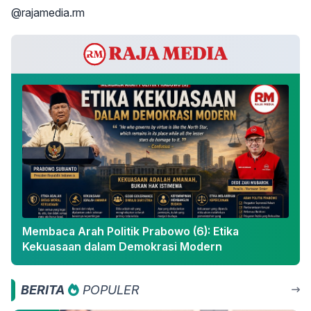
@rajamedia.rm
Membaca Arah Politik Prabowo (6): Etika
Kekuasaan dalam Demokrasi Modern
BERITA
POPULER