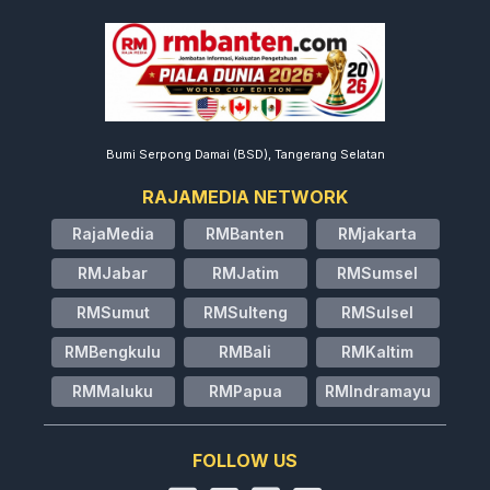
Bumi Serpong Damai (BSD), Tangerang Selatan
RAJAMEDIA NETWORK
RajaMedia
RMBanten
RMjakarta
RMJabar
RMJatim
RMSumsel
RMSumut
RMSulteng
RMSulsel
RMBengkulu
RMBali
RMKaltim
RMMaluku
RMPapua
RMIndramayu
FOLLOW US