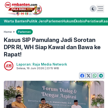
Warta Banten
Pulitik Jero
Parlemen
Hukum
Ékobis
Peristiwa
Kaa
Home
Parlemen
Kasus SIP Pamulang Jadi Sorotan
DPR RI, WH Siap Kawal dan Bawa ke
Rapat!
Laporan: Raja Media Network
Selasa, 16 Juni 2026 | 23:15 WIB