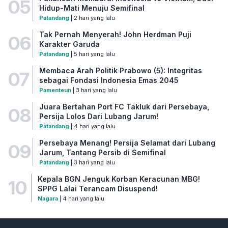
05
Hidup-Mati Menuju Semifinal
Patandang
| 2 hari yang lalu
Tak Pernah Menyerah! John Herdman Puji
06
Karakter Garuda
Patandang
| 5 hari yang lalu
Membaca Arah Politik Prabowo (5): Integritas
07
sebagai Fondasi Indonesia Emas 2045
Pamenteun
| 3 hari yang lalu
Juara Bertahan Port FC Takluk dari Persebaya,
08
Persija Lolos Dari Lubang Jarum!
Patandang
| 4 hari yang lalu
Persebaya Menang! Persija Selamat dari Lubang
09
Jarum, Tantang Persib di Semifinal
Patandang
| 3 hari yang lalu
Kepala BGN Jenguk Korban Keracunan MBG!
10
SPPG Lalai Terancam Disuspend!
Nagara
| 4 hari yang lalu