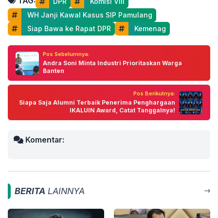
TAG:
DPR
 Komisi VIII
 WH Janji Kawal Kasus SIP Pamulang
 Siap Bawa ke Rapat DPR
 Kemenag
Pos Sebelumnya:
Andra Soni Minta Industri Prioritaskan Warga
Banten
Pos Berikutnya:
Siapa Saja Alumni Terbaik Penerima Penghargaan
IKALUIN Award, Catat Tanggalnya!
Komentar:
BERITA
LAINNYA