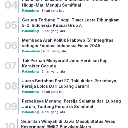
04
Hidup-Mati Menuju Semifinal
Patandang
| 3 hari yang lalu
Garuda Terbang Tinggi! Timor Leste Dibungkam
05
3-0, Indonesia Kuasai Grup A
Patandang
| 6 hari yang lalu
Membaca Arah Politik Prabowo (5): Integritas
06
sebagai Fondasi Indonesia Emas 2045
Pamenteun
| 4 hari yang lalu
Tak Pernah Menyerah! John Herdman Puji
07
Karakter Garuda
Patandang
| 6 hari yang lalu
Juara Bertahan Port FC Takluk dari Persebaya,
08
Persija Lolos Dari Lubang Jarum!
Patandang
| 5 hari yang lalu
Persebaya Menang! Persija Selamat dari Lubang
09
Jarum, Tantang Persib di Semifinal
Patandang
| 4 hari yang lalu
Sejumlah Wilayah di Jawa Masuk Status Awas
10
Kekeringan! BMKG Bunyikan Alarm