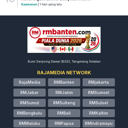
Kaamanan
| 1 hari yang lalu
Bumi Serpong Damai (BSD), Tangerang Selatan
RAJAMEDIA NETWORK
RajaMedia
RMBanten
RMjakarta
RMJabar
RMJatim
RMSumsel
RMSumut
RMSulteng
RMSulsel
RMBengkulu
RMBali
RMKaltim
RMMaluku
RMPapua
RMIndramayu