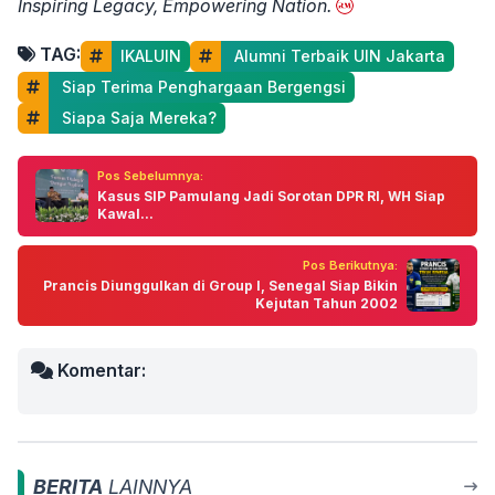
Inspiring Legacy, Empowering Nation.
TAG:
IKALUIN
 Alumni Terbaik UIN Jakarta
 Siap Terima Penghargaan Bergengsi
 Siapa Saja Mereka?
Pos Sebelumnya:
Kasus SIP Pamulang Jadi Sorotan DPR RI, WH Siap
Kawal...
Pos Berikutnya:
Prancis Diunggulkan di Group I, Senegal Siap Bikin
Kejutan Tahun 2002
Komentar:
BERITA
LAINNYA