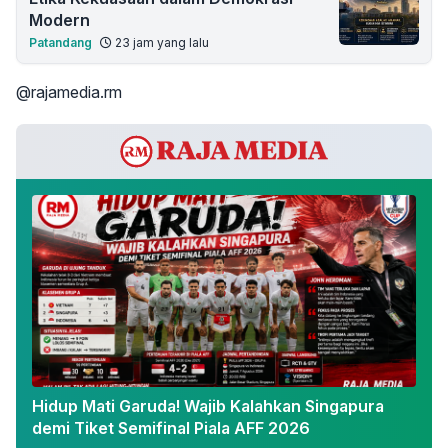
Modern
Patandang
23 jam yang lalu
@rajamedia.rm
Hidup Mati Garuda! Wajib Kalahkan Singapura
demi Tiket Semifinal Piala AFF 2026