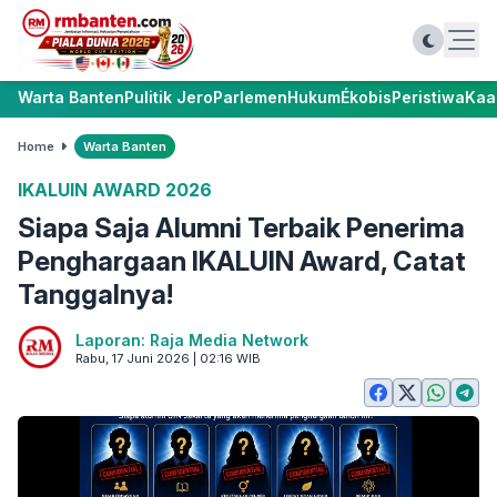
Warta Banten
Pulitik Jero
Parlemen
Hukum
Ékobis
Peristiwa
Kaa
Home
Warta Banten
IKALUIN AWARD 2026
Siapa Saja Alumni Terbaik Penerima
Penghargaan IKALUIN Award, Catat
Tanggalnya!
Laporan: Raja Media Network
Rabu, 17 Juni 2026 | 02:16 WIB