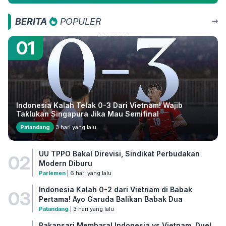
BERITA
POPULER
01
Indonesia Kalah Telak 0-3 Dari Vietnam! Wajib
Taklukan Singapura Jika Mau Semifinal
Patandang
3 hari yang lalu
UU TPPO Bakal Direvisi, Sindikat Perbudakan
02
Modern Diburu
Parlemen
| 6 hari yang lalu
Indonesia Kalah 0-2 dari Vietnam di Babak
03
Pertama! Ayo Garuda Balikan Babak Dua
Patandang
| 3 hari yang lalu
Pakansari Membara! Indonesia vs Vietnam, Duel