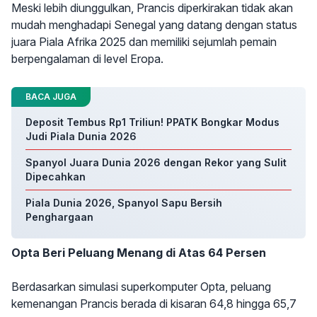
Meski lebih diunggulkan, Prancis diperkirakan tidak akan
mudah menghadapi Senegal yang datang dengan status
juara Piala Afrika 2025 dan memiliki sejumlah pemain
berpengalaman di level Eropa.
BACA JUGA
Deposit Tembus Rp1 Triliun! PPATK Bongkar Modus
Judi Piala Dunia 2026
Spanyol Juara Dunia 2026 dengan Rekor yang Sulit
Dipecahkan
Piala Dunia 2026, Spanyol Sapu Bersih
Penghargaan
Opta Beri Peluang Menang di Atas 64 Persen
Berdasarkan simulasi superkomputer Opta, peluang
kemenangan Prancis berada di kisaran 64,8 hingga 65,7