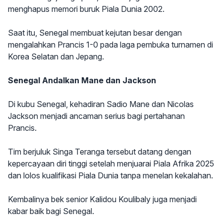
menghapus memori buruk Piala Dunia 2002.
Saat itu, Senegal membuat kejutan besar dengan
mengalahkan Prancis 1-0 pada laga pembuka turnamen di
Korea Selatan dan Jepang.
Senegal Andalkan Mane dan Jackson
Di kubu Senegal, kehadiran Sadio Mane dan Nicolas
Jackson menjadi ancaman serius bagi pertahanan
Prancis.
Tim berjuluk Singa Teranga tersebut datang dengan
kepercayaan diri tinggi setelah menjuarai Piala Afrika 2025
dan lolos kualifikasi Piala Dunia tanpa menelan kekalahan.
Kembalinya bek senior Kalidou Koulibaly juga menjadi
kabar baik bagi Senegal.