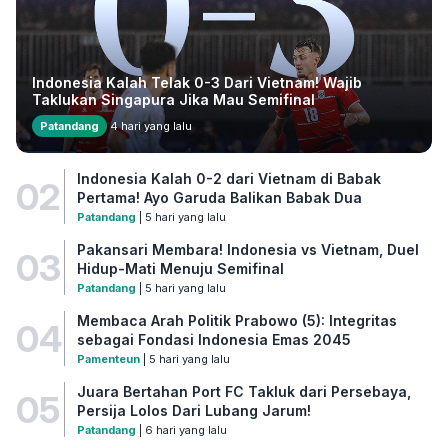
Indonesia Kalah Telak 0-3 Dari Vietnam! Wajib
Taklukan Singapura Jika Mau Semifinal
Patandang
4 hari yang lalu
Indonesia Kalah 0-2 dari Vietnam di Babak
02
Pertama! Ayo Garuda Balikan Babak Dua
Patandang
| 5 hari yang lalu
Pakansari Membara! Indonesia vs Vietnam, Duel
03
Hidup-Mati Menuju Semifinal
Patandang
| 5 hari yang lalu
Membaca Arah Politik Prabowo (5): Integritas
04
sebagai Fondasi Indonesia Emas 2045
Pamenteun
| 5 hari yang lalu
Juara Bertahan Port FC Takluk dari Persebaya,
05
Persija Lolos Dari Lubang Jarum!
Patandang
| 6 hari yang lalu