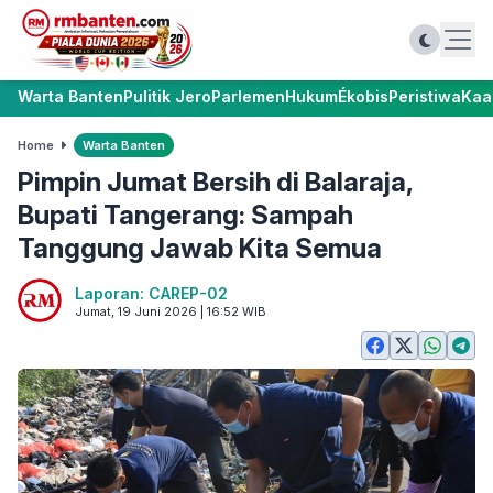
Warta Banten
Pulitik Jero
Parlemen
Hukum
Ékobis
Peristiwa
Kaa
Home
Warta Banten
Pimpin Jumat Bersih di Balaraja,
Bupati Tangerang: Sampah
Tanggung Jawab Kita Semua
Laporan: CAREP-02
Jumat, 19 Juni 2026 | 16:52 WIB