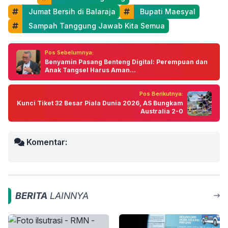
 Jumat Bersih di Balaraja
 Bupati Maesyal
 Sampah Tanggung Jawab Kita Semua
Pos Sebelumnya:
Benyamin Pasang Benteng Digital: Perempuan dan
Anak Tangsel Harus Aman...
Pos Berikutnya:
Kunci Tiket 32 Besar Piala Dunia 2026, AS Bungkam
Australia 2-0
Komentar:
BERITA
LAINNYA