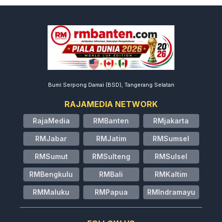
Bumi Serpong Damai (BSD), Tangerang Selatan
RAJAMEDIA NETWORK
RajaMedia
RMBanten
RMjakarta
RMJabar
RMJatim
RMSumsel
RMSumut
RMSulteng
RMSulsel
RMBengkulu
RMBali
RMKaltim
RMMaluku
RMPapua
RMIndramayu