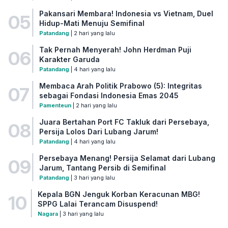
Pakansari Membara! Indonesia vs Vietnam, Duel
05
Hidup-Mati Menuju Semifinal
Patandang
| 2 hari yang lalu
Tak Pernah Menyerah! John Herdman Puji
06
Karakter Garuda
Patandang
| 4 hari yang lalu
Membaca Arah Politik Prabowo (5): Integritas
07
sebagai Fondasi Indonesia Emas 2045
Pamenteun
| 2 hari yang lalu
Juara Bertahan Port FC Takluk dari Persebaya,
08
Persija Lolos Dari Lubang Jarum!
Patandang
| 4 hari yang lalu
Persebaya Menang! Persija Selamat dari Lubang
09
Jarum, Tantang Persib di Semifinal
Patandang
| 3 hari yang lalu
Kepala BGN Jenguk Korban Keracunan MBG!
10
SPPG Lalai Terancam Disuspend!
Nagara
| 3 hari yang lalu