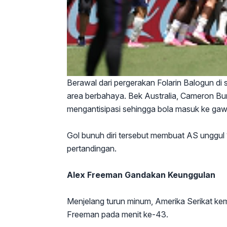
Berawal dari pergerakan Folarin Balogun di 
area berbahaya. Bek Australia, Cameron Bu
mengantisipasi sehingga bola masuk ke gawa
Gol bunuh diri tersebut membuat AS unggul 
pertandingan.
Alex Freeman Gandakan Keunggulan
Menjelang turun minum, Amerika Serikat kemb
Freeman pada menit ke-43.