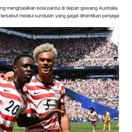
ng menghasilkan bola pantul di depan gawang Australia.
rsebut melalui sundulan yang gagal dihentikan penjaga