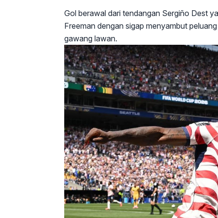
Gol berawal dari tendangan Sergiño Dest ya
Freeman dengan sigap menyambut peluang te
gawang lawan.