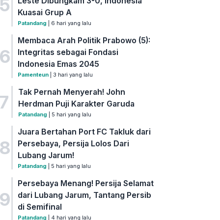
5
Leste Dibungkam 3-0, Indonesia
Kuasai Grup A
Patandang
| 6 hari yang lalu
Membaca Arah Politik Prabowo (5):
6
Integritas sebagai Fondasi
Indonesia Emas 2045
Pamenteun
| 3 hari yang lalu
Tak Pernah Menyerah! John
7
Herdman Puji Karakter Garuda
Patandang
| 5 hari yang lalu
Juara Bertahan Port FC Takluk dari
8
Persebaya, Persija Lolos Dari
Lubang Jarum!
Patandang
| 5 hari yang lalu
Persebaya Menang! Persija Selamat
9
dari Lubang Jarum, Tantang Persib
di Semifinal
Patandang
| 4 hari yang lalu