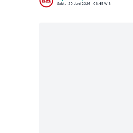
Sabtu, 20 Juni 2026 | 06:45 WIB