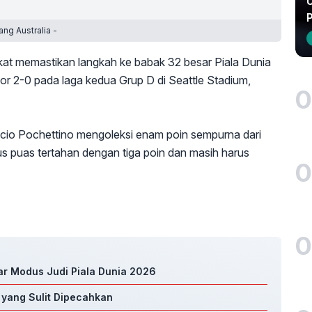
U
g Australia -
kat memastikan langkah ke babak 32 besar Piala Dunia
r 2-0 pada laga kedua Grup D di Seattle Stadium,
0
cio Pochettino mengoleksi enam poin sempurna dari
us puas tertahan dengan tiga poin dan masih harus
0
0
ar Modus Judi Piala Dunia 2026
yang Sulit Dipecahkan