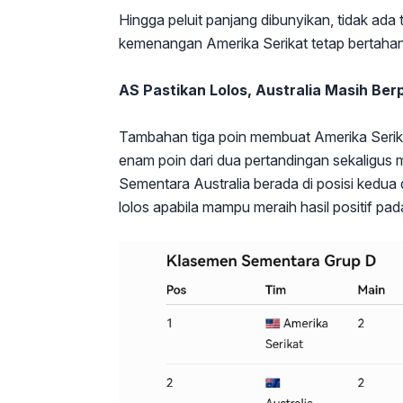
Hingga peluit panjang dibunyikan, tidak ada
kemenangan Amerika Serikat tetap bertahan
AS Pastikan Lolos, Australia Masih Ber
Tambahan tiga poin membuat Amerika Serik
enam poin dari dua pertandingan sekaligus 
Sementara Australia berada di posisi kedua 
lolos apabila mampu meraih hasil positif pada