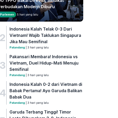
U TPPO Bakal Direvisi, Sindikat
Perbudakan Modern Diburu
Parlemen
5 hari yang lalu
Indonesia Kalah Telak 0-3 Dari
2
Vietnam! Wajib Taklukan Singapura
Jika Mau Semifinal
Patandang
| 3 hari yang lalu
Pakansari Membara! Indonesia vs
3
Vietnam, Duel Hidup-Mati Menuju
Semifinal
Patandang
| 3 hari yang lalu
Indonesia Kalah 0-2 dari Vietnam di
4
Babak Pertama! Ayo Garuda Balikan
Babak Dua
Patandang
| 3 hari yang lalu
Garuda Terbang Tinggi! Timor