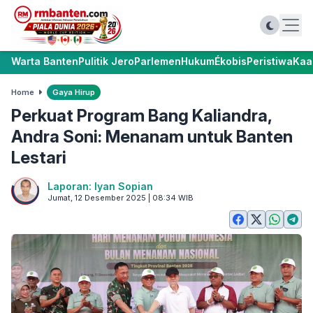
Warta Banten
Pulitik Jero
Parlemen
Hukum
Ékobis
Peristiwa
Kaa
Home
Gaya Hirup
Perkuat Program Bang Kaliandra,
Andra Soni: Menanam untuk Banten
Lestari
Laporan: Iyan Sopian
Jumat, 12 Desember 2025 | 08:34 WIB