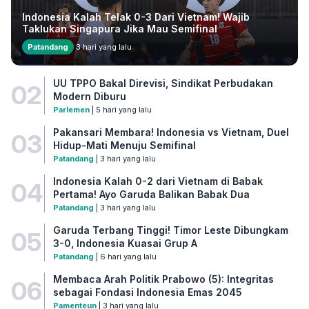
Indonesia Kalah Telak 0-3 Dari Vietnam! Wajib
Taklukan Singapura Jika Mau Semifinal
Patandang
3 hari yang lalu
UU TPPO Bakal Direvisi, Sindikat Perbudakan
02
Modern Diburu
Parlemen
| 5 hari yang lalu
Pakansari Membara! Indonesia vs Vietnam, Duel
03
Hidup-Mati Menuju Semifinal
Patandang
| 3 hari yang lalu
Indonesia Kalah 0-2 dari Vietnam di Babak
04
Pertama! Ayo Garuda Balikan Babak Dua
Patandang
| 3 hari yang lalu
Garuda Terbang Tinggi! Timor Leste Dibungkam
05
3-0, Indonesia Kuasai Grup A
Patandang
| 6 hari yang lalu
Membaca Arah Politik Prabowo (5): Integritas
06
sebagai Fondasi Indonesia Emas 2045
Pamenteun
| 3 hari yang lalu