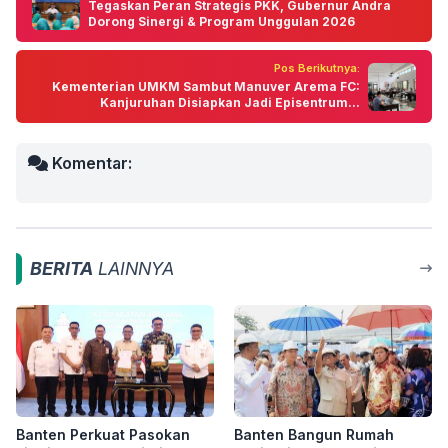
Tegaskan Peran Strategis PKK, Gubernur Andra
Dorong Sinergi & Program Unggulan 2026
Pos Berikutnya:
Kementerian UMKM Sambut Manuver Arema FC:
Kanjuruhan Disiapkan Jadi Episentrum...
Komentar:
BERITA
LAINNYA
Banten Perkuat Pasokan
Banten Bangun Rumah