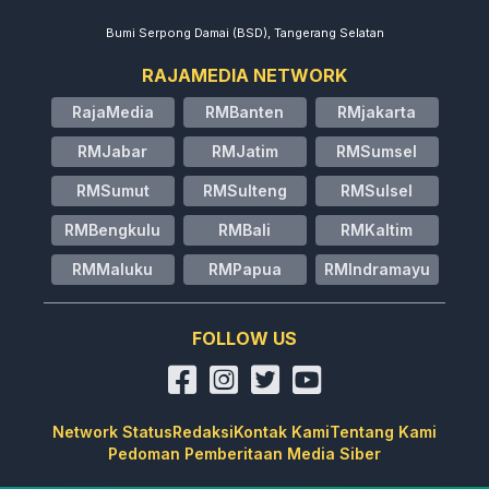
Bumi Serpong Damai (BSD), Tangerang Selatan
RAJAMEDIA NETWORK
RajaMedia
RMBanten
RMjakarta
RMJabar
RMJatim
RMSumsel
RMSumut
RMSulteng
RMSulsel
RMBengkulu
RMBali
RMKaltim
RMMaluku
RMPapua
RMIndramayu
FOLLOW US
Network Status
Redaksi
Kontak Kami
Tentang Kami
Pedoman Pemberitaan Media Siber