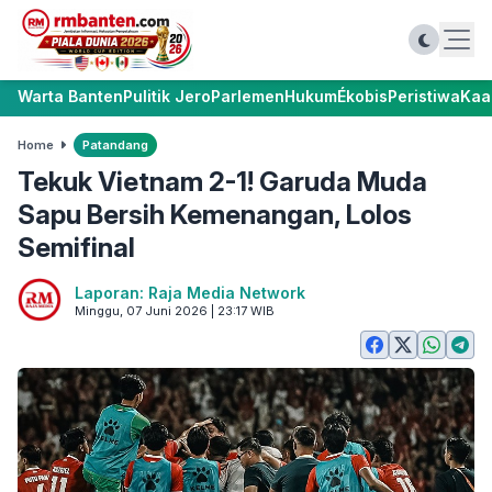
Warta Banten
Pulitik Jero
Parlemen
Hukum
Ékobis
Peristiwa
Kaa
Home
Patandang
Tekuk Vietnam 2-1! Garuda Muda
Sapu Bersih Kemenangan, Lolos
Semifinal
Laporan: Raja Media Network
Minggu, 07 Juni 2026 | 23:17 WIB