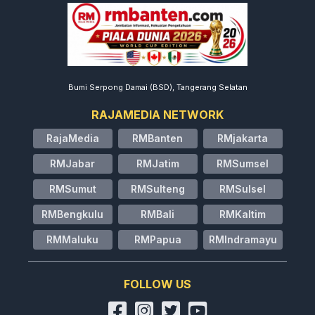
Bumi Serpong Damai (BSD), Tangerang Selatan
RAJAMEDIA NETWORK
RajaMedia
RMBanten
RMjakarta
RMJabar
RMJatim
RMSumsel
RMSumut
RMSulteng
RMSulsel
RMBengkulu
RMBali
RMKaltim
RMMaluku
RMPapua
RMIndramayu
FOLLOW US