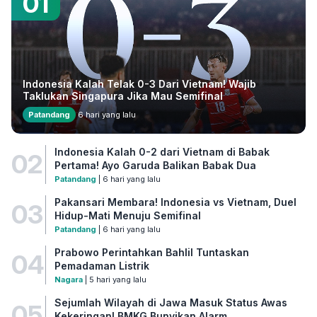
01
Indonesia Kalah Telak 0-3 Dari Vietnam! Wajib
Taklukan Singapura Jika Mau Semifinal
Patandang
6 hari yang lalu
Indonesia Kalah 0-2 dari Vietnam di Babak
02
Pertama! Ayo Garuda Balikan Babak Dua
Patandang
| 6 hari yang lalu
Pakansari Membara! Indonesia vs Vietnam, Duel
03
Hidup-Mati Menuju Semifinal
Patandang
| 6 hari yang lalu
Prabowo Perintahkan Bahlil Tuntaskan
04
Pemadaman Listrik
Nagara
| 5 hari yang lalu
Sejumlah Wilayah di Jawa Masuk Status Awas
05
Kekeringan! BMKG Bunyikan Alarm