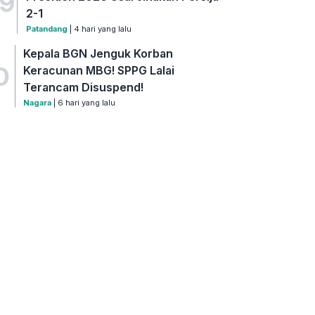
9
2-1
Patandang
| 4 hari yang lalu
Kepala BGN Jenguk Korban
0
Keracunan MBG! SPPG Lalai
Terancam Disuspend!
Nagara
| 6 hari yang lalu