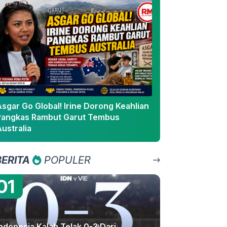
sgar Go Global! Irine Dorong Keahlian
Pangkas Rambut Garut Tembus
ustralia
BERITA
POPULER
01
ndonesia Kalah Telak 0-3 Dari