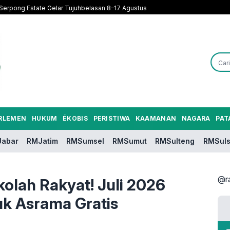
Serpong Estate Gelar Tujuhbelasan 8–17 Agustus
RLEMEN
HUKUM
ÉKOBIS
PERISTIWA
KAAMANAN
NAGARA
PAT
abar
RMJatim
RMSumsel
RMSumut
RMSulteng
RMSuls
@r
olah Rakyat! Juli 2026
k Asrama Gratis