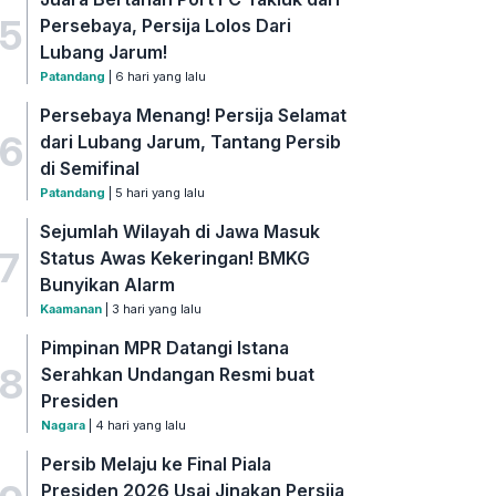
5
Persebaya, Persija Lolos Dari
Lubang Jarum!
Patandang
| 6 hari yang lalu
Persebaya Menang! Persija Selamat
6
dari Lubang Jarum, Tantang Persib
di Semifinal
Patandang
| 5 hari yang lalu
Sejumlah Wilayah di Jawa Masuk
7
Status Awas Kekeringan! BMKG
Bunyikan Alarm
Kaamanan
| 3 hari yang lalu
Pimpinan MPR Datangi Istana
8
Serahkan Undangan Resmi buat
Presiden
Nagara
| 4 hari yang lalu
Persib Melaju ke Final Piala
Presiden 2026 Usai Jinakan Persija