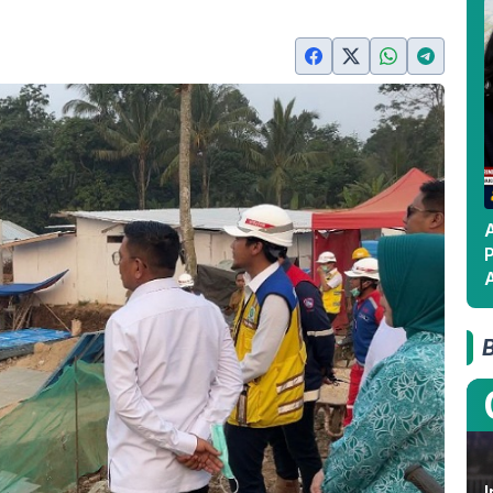
A
A
I