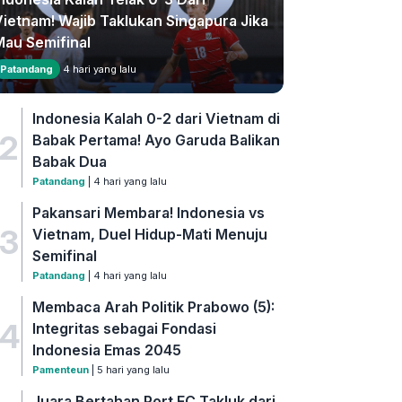
Vietnam! Wajib Taklukan Singapura Jika
Mau Semifinal
Patandang
4 hari yang lalu
Indonesia Kalah 0-2 dari Vietnam di
2
Babak Pertama! Ayo Garuda Balikan
Babak Dua
Patandang
| 4 hari yang lalu
Pakansari Membara! Indonesia vs
3
Vietnam, Duel Hidup-Mati Menuju
Semifinal
Patandang
| 4 hari yang lalu
Membaca Arah Politik Prabowo (5):
4
Integritas sebagai Fondasi
Indonesia Emas 2045
Pamenteun
| 5 hari yang lalu
Juara Bertahan Port FC Takluk dari