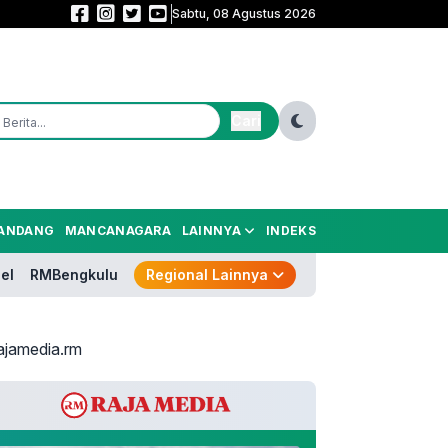
Sabtu, 08 Agustus 2026
Nama Pengganti Perry Masih Misteri! Prabowo Belum Kirim Surpres Gubern
Cari
ANDANG
MANCANAGARA
LAINNYA
INDEKS
el
RMBengkulu
Regional Lainnya
ajamedia.rm