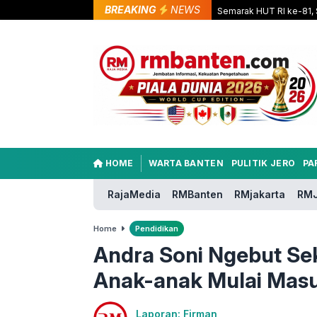
BREAKING
NEWS
Semarak HUT RI ke-81, 
HOME
WARTA BANTEN
PULITIK JERO
PA
RajaMedia
RMBanten
RMjakarta
RMJ
Home
Pendidikan
Andra Soni Ngebut Sek
Anak-anak Mulai Masu
Laporan: Firman