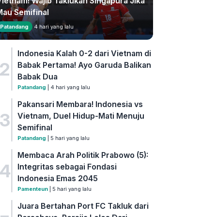
Vietnam! Wajib Taklukan Singapura Jika
Mau Semifinal
Patandang
4 hari yang lalu
Indonesia Kalah 0-2 dari Vietnam di
2
Babak Pertama! Ayo Garuda Balikan
Babak Dua
Patandang
| 4 hari yang lalu
Pakansari Membara! Indonesia vs
3
Vietnam, Duel Hidup-Mati Menuju
Semifinal
Patandang
| 5 hari yang lalu
Membaca Arah Politik Prabowo (5):
4
Integritas sebagai Fondasi
Indonesia Emas 2045
Pamenteun
| 5 hari yang lalu
Juara Bertahan Port FC Takluk dari