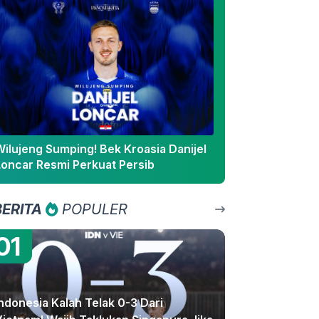
Wilujeng Sumping! Bek Kroasia Danijel
Loncar Resmi Perkuat Persib
BERITA
POPULER
01
ndonesia Kalah Telak 0-3 Dari