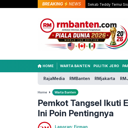
BREAKING
NEWS
Sekab Teddy Temui Sisw
HOME
WARTA BANTEN
PULITIK JERO
PA
RajaMedia
RMBanten
RMjakarta
RMJ
Home
Warta Banten
Pemkot Tangsel Ikuti E
Ini Poin Pentingnya
Laporan: Firman