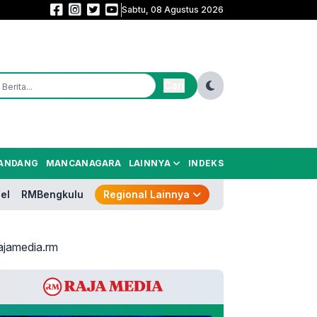
Sabtu, 08 Agustus 2026
Sekolah Rakyat Rintisan Hadir di Curug, 400 Anak Jalanan Dibidik Kembali
Cari
ANDANG
MANCANAGARA
LAINNYA
INDEKS
el
RMBengkulu
Regional Lainnya
ajamedia.rm