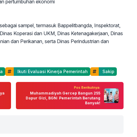
dan pertumbuhan ekonomi
 sebagai sampel, termasuk Bappelitbangda, Inspektorat,
Dinas Koperasi dan UKM, Dinas Ketenagakerjaan, Dinas
ian dan Perikanan, serta Dinas Perindustrian dan
ga
 Ikuti Evaluasi Kinerja Pemerintah
 Sakip
Pos Berikutnya:
aya
Muhammadiyah Gercep Bangun 255
Dapur Gizi, BGN: Pemerintah Berutang
Banyak!