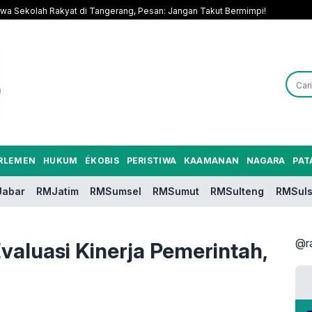
a Sekolah Rakyat di Tangerang, Pesan: Jangan Takut Bermimpi!
RLEMEN
HUKUM
ÉKOBIS
PERISTIWA
KAAMANAN
NAGARA
PAT
abar
RMJatim
RMSumsel
RMSumut
RMSulteng
RMSuls
@r
valuasi Kinerja Pemerintah,