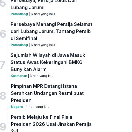
5
Persebaya, Persija Lolos Dari
Lubang Jarum!
Patandang
| 6 hari yang lalu
Persebaya Menang! Persija Selamat
6
dari Lubang Jarum, Tantang Persib
di Semifinal
Patandang
| 6 hari yang lalu
Sejumlah Wilayah di Jawa Masuk
7
Status Awas Kekeringan! BMKG
Bunyikan Alarm
Kaamanan
| 3 hari yang lalu
Pimpinan MPR Datangi Istana
8
Serahkan Undangan Resmi buat
Presiden
Nagara
| 4 hari yang lalu
Persib Melaju ke Final Piala
9
Presiden 2026 Usai Jinakan Persija
2-1