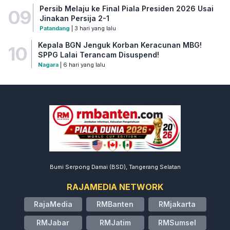
Persib Melaju ke Final Piala Presiden 2026 Usai
09
Jinakan Persija 2-1
Patandang
| 3 hari yang lalu
Kepala BGN Jenguk Korban Keracunan MBG!
10
SPPG Lalai Terancam Disuspend!
Nagara
| 6 hari yang lalu
Bumi Serpong Damai (BSD), Tangerang Selatan
RAJAMEDIA NETWORK
RajaMedia
RMBanten
RMjakarta
RMJabar
RMJatim
RMSumsel