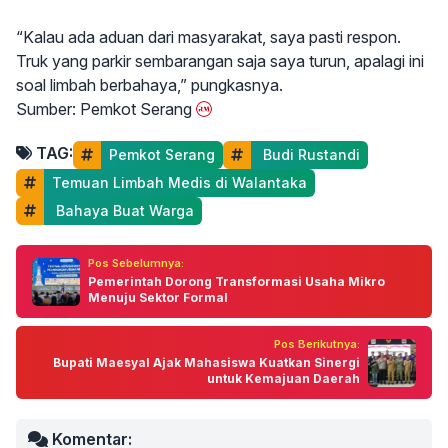
“Kalau ada aduan dari masyarakat, saya pasti respon.
Truk yang parkir sembarangan saja saya turun, apalagi ini
soal limbah berbahaya,” pungkasnya.
Sumber: Pemkot Serang
TAG:
Pemkot Serang
 Budi Rustandi
Temuan Limbah Medis di Walantaka
 Bahaya Buat Warga
Pos Sebelumnya:
Pemerintah Dorong Transformasi Usaha Mikro
Menuju Sektor Formal
Pos Berikutnya:
Bupati Maesyal Ajak Mahasiswa Kuatkan Sinergi
untuk Kemajuan Daerah
Komentar: