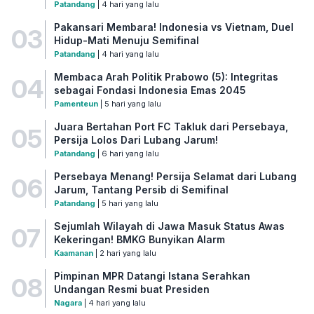
Patandang
| 4 hari yang lalu
Pakansari Membara! Indonesia vs Vietnam, Duel
03
Hidup-Mati Menuju Semifinal
Patandang
| 4 hari yang lalu
Membaca Arah Politik Prabowo (5): Integritas
04
sebagai Fondasi Indonesia Emas 2045
Pamenteun
| 5 hari yang lalu
Juara Bertahan Port FC Takluk dari Persebaya,
05
Persija Lolos Dari Lubang Jarum!
Patandang
| 6 hari yang lalu
Persebaya Menang! Persija Selamat dari Lubang
06
Jarum, Tantang Persib di Semifinal
Patandang
| 5 hari yang lalu
Sejumlah Wilayah di Jawa Masuk Status Awas
07
Kekeringan! BMKG Bunyikan Alarm
Kaamanan
| 2 hari yang lalu
Pimpinan MPR Datangi Istana Serahkan
08
Undangan Resmi buat Presiden
Nagara
| 4 hari yang lalu