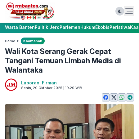
Warta Banten
Pulitik Jero
Parlemen
Hukum
Ékobis
Peristiwa
Kaa
Home
Kaamanan
Wali Kota Serang Gerak Cepat
Tangani Temuan Limbah Medis di
Walantaka
Laporan: Firman
Senin, 20 Oktober 2025 | 19:29 WIB