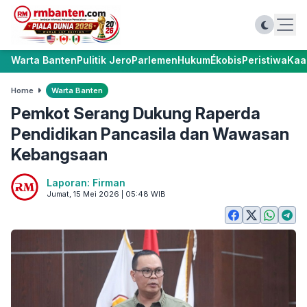
Warta Banten
Pulitik Jero
Parlemen
Hukum
Ékobis
Peristiwa
Kaa
Home
Warta Banten
Pemkot Serang Dukung Raperda
Pendidikan Pancasila dan Wawasan
Kebangsaan
Laporan: Firman
Jumat, 15 Mei 2026 | 05:48 WIB