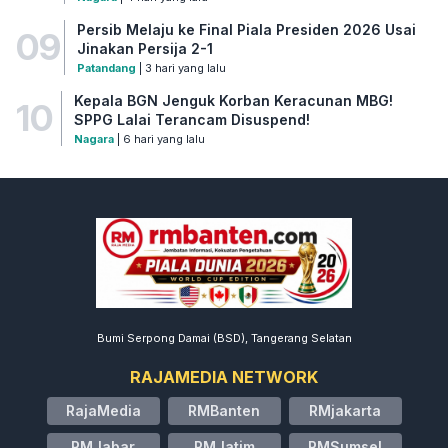
Persib Melaju ke Final Piala Presiden 2026 Usai
09
Jinakan Persija 2-1
Patandang
| 3 hari yang lalu
Kepala BGN Jenguk Korban Keracunan MBG!
10
SPPG Lalai Terancam Disuspend!
Nagara
| 6 hari yang lalu
Bumi Serpong Damai (BSD), Tangerang Selatan
RAJAMEDIA NETWORK
RajaMedia
RMBanten
RMjakarta
RMJabar
RMJatim
RMSumsel