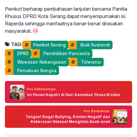
Pemkot berharap pembahasan lanjutan bersama Panitia
Khusus DPRD Kota Serang dapat menyempurnakan isi
Raperda sehingga manfaatnya benar-benar dirasakan
masyarakat.
TAG:
Pemkot Serang
 Budi Rustandi
 DPRD
 Pendidikan Pancasila
 Wawasan Kebangsaan
 Toleransi
 Persatuan Bangsa
Pos Sebelumnya:
Ini Pesan Kapolri di Hari Kenaikan Yesus Kristus
Pos Berikutnya:
Tangsel Siaga! Bullying, Konten Negatif dan
Kekerasan Seksual Mengintai Anak-anak