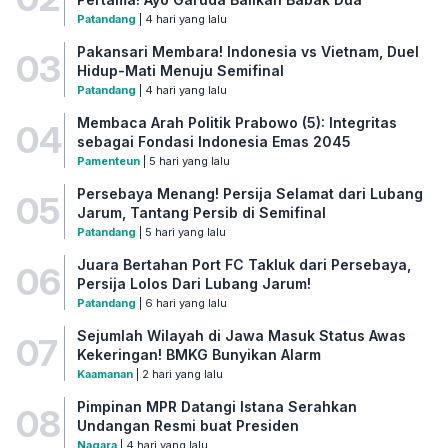
Patandang
| 4 hari yang lalu
Pakansari Membara! Indonesia vs Vietnam, Duel
03
Hidup-Mati Menuju Semifinal
Patandang
| 4 hari yang lalu
Membaca Arah Politik Prabowo (5): Integritas
04
sebagai Fondasi Indonesia Emas 2045
Pamenteun
| 5 hari yang lalu
Persebaya Menang! Persija Selamat dari Lubang
05
Jarum, Tantang Persib di Semifinal
Patandang
| 5 hari yang lalu
Juara Bertahan Port FC Takluk dari Persebaya,
06
Persija Lolos Dari Lubang Jarum!
Patandang
| 6 hari yang lalu
Sejumlah Wilayah di Jawa Masuk Status Awas
07
Kekeringan! BMKG Bunyikan Alarm
Kaamanan
| 2 hari yang lalu
Pimpinan MPR Datangi Istana Serahkan
08
Undangan Resmi buat Presiden
Nagara
| 4 hari yang lalu