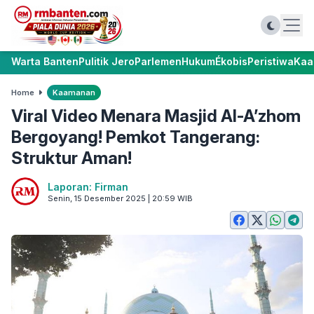
Warta Banten
Pulitik Jero
Parlemen
Hukum
Ékobis
Peristiwa
Kaa
Home
Kaamanan
Viral Video Menara Masjid Al-A’zhom
Bergoyang! Pemkot Tangerang:
Struktur Aman!
Laporan: Firman
Senin, 15 Desember 2025 | 20:59 WIB