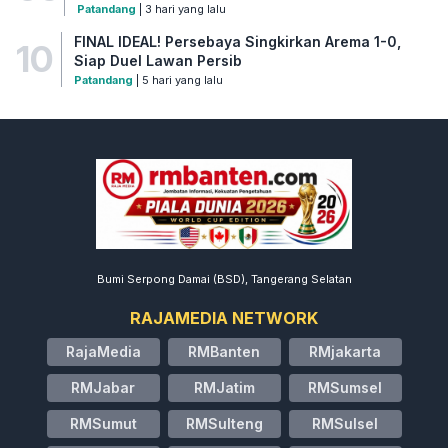
Patandang
| 3 hari yang lalu
FINAL IDEAL! Persebaya Singkirkan Arema 1-0,
10
Siap Duel Lawan Persib
Patandang
| 5 hari yang lalu
Bumi Serpong Damai (BSD), Tangerang Selatan
RAJAMEDIA NETWORK
RajaMedia
RMBanten
RMjakarta
RMJabar
RMJatim
RMSumsel
RMSumut
RMSulteng
RMSulsel