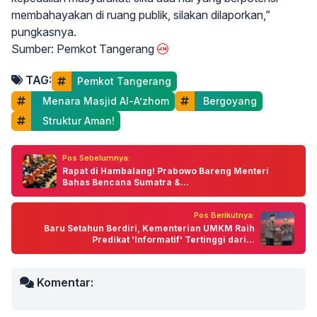
membahayakan di ruang publik, silakan dilaporkan,”
pungkasnya.
Sumber: Pemkot Tangerang
TAG:
Pemkot Tangerang
  Menara Masjid Al-A’zhom
 Bergoyang
  Struktur Aman!
Pos Sebelumnya:
Rapat di Hambalang! Prabowo Bareng Menteri
Bahas Bencana Sumatra &...
Pos Berikutnya:
Baru Setahun Berdiri, Kementerian UMKM Raih
Predikat 'Informatif' Tertinggi dari...
Komentar: