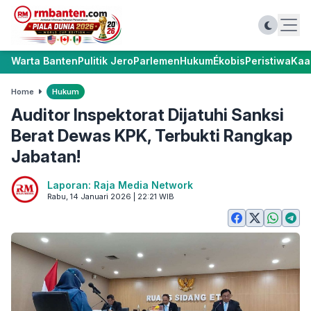
Warta Banten
Pulitik Jero
Parlemen
Hukum
Ékobis
Peristiwa
Kaa
Home
Hukum
Auditor Inspektorat Dijatuhi Sanksi
Berat Dewas KPK, Terbukti Rangkap
Jabatan!
Laporan: Raja Media Network
Rabu, 14 Januari 2026 | 22:21 WIB