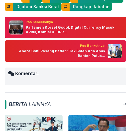
 Dijatuhi Sanksi Berat
 Rangkap Jabatan
Pos Sebelumnya:
Parlemen Korsel Godok Digital Currency Masuk
APBN, Komisi XI DPR...
Pos Berikutnya:
Andra Soni Pasang Badan: Tak Boleh Ada Anak
Banten Putus...
Komentar:
BERITA
LAINNYA