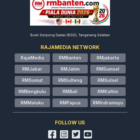
Bumi Serpong Damai (BSD), Tangerang Selatan
RAJAMEDIA NETWORK
RajaMedia
RMBanten
RMjakarta
RMJabar
RMJatim
RMSumsel
RMSumut
RMSulteng
RMSulsel
RMBengkulu
RMBali
RMKaltim
RMMaluku
RMPapua
RMIndramayu
FOLLOW US