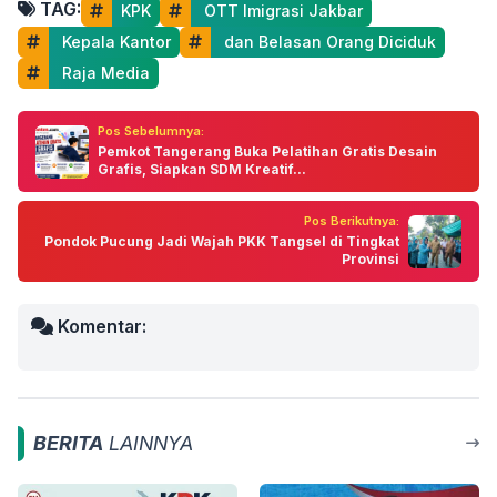
TAG:
KPK
 OTT Imigrasi Jakbar
 Kepala Kantor
 dan Belasan Orang Diciduk
 Raja Media
Pos Sebelumnya:
Pemkot Tangerang Buka Pelatihan Gratis Desain
Grafis, Siapkan SDM Kreatif...
Pos Berikutnya:
Pondok Pucung Jadi Wajah PKK Tangsel di Tingkat
Provinsi
Komentar:
BERITA
LAINNYA