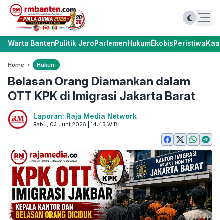
Warta Banten
Pulitik Jero
Parlemen
Hukum
Ékobis
Peristiwa
Kaa
Home
Hukum
Belasan Orang Diamankan dalam
OTT KPK di Imigrasi Jakarta Barat
Laporan: Raja Media Network
Rabu, 03 Juni 2026 | 14:43 WIB