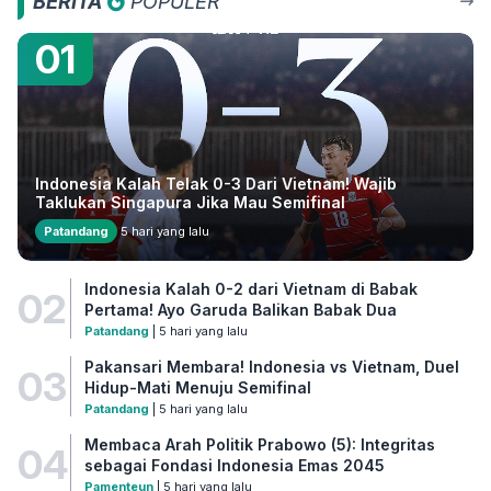
BERITA
POPULER
01
Indonesia Kalah Telak 0-3 Dari Vietnam! Wajib
Taklukan Singapura Jika Mau Semifinal
Patandang
5 hari yang lalu
Indonesia Kalah 0-2 dari Vietnam di Babak
02
Pertama! Ayo Garuda Balikan Babak Dua
Patandang
| 5 hari yang lalu
Pakansari Membara! Indonesia vs Vietnam, Duel
03
Hidup-Mati Menuju Semifinal
Patandang
| 5 hari yang lalu
Membaca Arah Politik Prabowo (5): Integritas
04
sebagai Fondasi Indonesia Emas 2045
Pamenteun
| 5 hari yang lalu