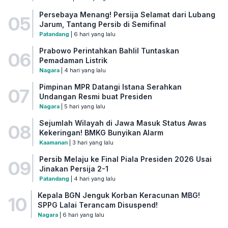
Persebaya Menang! Persija Selamat dari Lubang
05
Jarum, Tantang Persib di Semifinal
Patandang
| 6 hari yang lalu
Prabowo Perintahkan Bahlil Tuntaskan
06
Pemadaman Listrik
Nagara
| 4 hari yang lalu
Pimpinan MPR Datangi Istana Serahkan
07
Undangan Resmi buat Presiden
Nagara
| 5 hari yang lalu
Sejumlah Wilayah di Jawa Masuk Status Awas
08
Kekeringan! BMKG Bunyikan Alarm
Kaamanan
| 3 hari yang lalu
Persib Melaju ke Final Piala Presiden 2026 Usai
09
Jinakan Persija 2-1
Patandang
| 4 hari yang lalu
Kepala BGN Jenguk Korban Keracunan MBG!
10
SPPG Lalai Terancam Disuspend!
Nagara
| 6 hari yang lalu