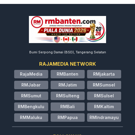
Bumi Serpong Damai (BSD), Tangerang Selatan
RAJAMEDIA NETWORK
RajaMedia
RMBanten
RMjakarta
RMJabar
RMJatim
RMSumsel
RMSumut
RMSulteng
RMSulsel
RMBengkulu
RMBali
RMKaltim
RMMaluku
RMPapua
RMIndramayu