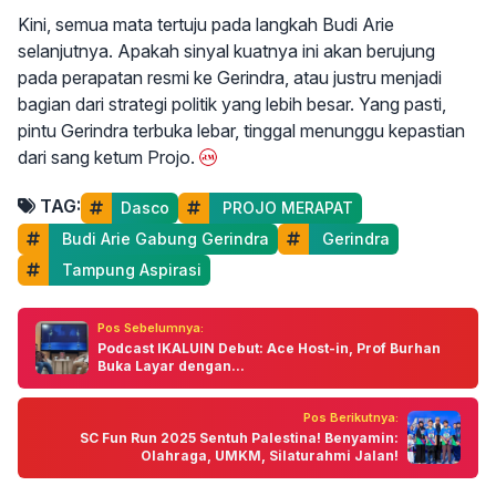
Kini, semua mata tertuju pada langkah Budi Arie
selanjutnya. Apakah sinyal kuatnya ini akan berujung
pada perapatan resmi ke Gerindra, atau justru menjadi
bagian dari strategi politik yang lebih besar. Yang pasti,
pintu Gerindra terbuka lebar, tinggal menunggu kepastian
dari sang ketum Projo.
TAG:
Dasco
 PROJO MERAPAT
 Budi Arie Gabung Gerindra
 Gerindra
 Tampung Aspirasi
Pos Sebelumnya:
Podcast IKALUIN Debut: Ace Host-in, Prof Burhan
Buka Layar dengan...
Pos Berikutnya:
SC Fun Run 2025 Sentuh Palestina! Benyamin:
Olahraga, UMKM, Silaturahmi Jalan!