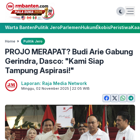
Warta Banten
Pulitik Jero
Parlemen
Hukum
Ékobis
Peristiwa
Kaa
Home
Pulitik Jero
PROJO MERAPAT? Budi Arie Gabung
Gerindra, Dasco: "Kami Siap
Tampung Aspirasi!"
Laporan: Raja Media Network
Minggu, 02 November 2025 | 22:05 WIB