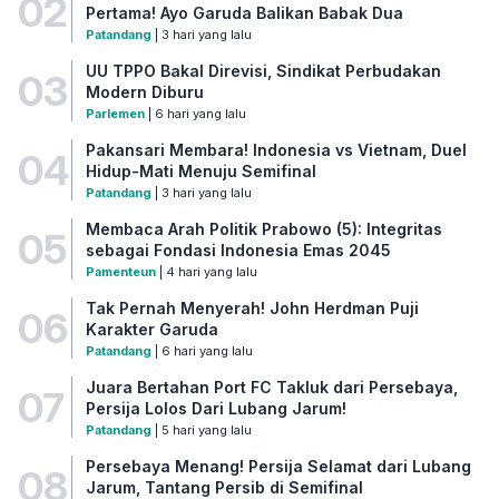
02
Pertama! Ayo Garuda Balikan Babak Dua
Patandang
| 3 hari yang lalu
UU TPPO Bakal Direvisi, Sindikat Perbudakan
03
Modern Diburu
Parlemen
| 6 hari yang lalu
Pakansari Membara! Indonesia vs Vietnam, Duel
04
Hidup-Mati Menuju Semifinal
Patandang
| 3 hari yang lalu
Membaca Arah Politik Prabowo (5): Integritas
05
sebagai Fondasi Indonesia Emas 2045
Pamenteun
| 4 hari yang lalu
Tak Pernah Menyerah! John Herdman Puji
06
Karakter Garuda
Patandang
| 6 hari yang lalu
Juara Bertahan Port FC Takluk dari Persebaya,
07
Persija Lolos Dari Lubang Jarum!
Patandang
| 5 hari yang lalu
Persebaya Menang! Persija Selamat dari Lubang
08
Jarum, Tantang Persib di Semifinal