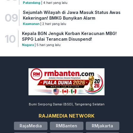
Patandang
| 4 hari yang lalu
Sejumlah Wilayah di Jawa Masuk Status Awas
09
Kekeringan! BMKG Bunyikan Alarm
Kaamanan
| 2 hari yang lalu
Kepala BGN Jenguk Korban Keracunan MBG!
10
SPPG Lalai Terancam Disuspend!
Nagara
| 5 hari yang lalu
Bumi Serpong Damai (BSD), Tangerang Selatan
RAJAMEDIA NETWORK
RajaMedia
RMBanten
RMjakarta