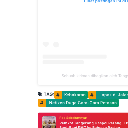
Lihat postingan ini di
Sebuah kiriman dibagikan oleh Tangs
TAG:
Kebakaran
 Lapak di Jal
 Netizen Duga Gara-Gara Petasan
Pos Sebelumnya:
Pemkot Tangerang Gaspol Perangi TB
Bagi-Bagi PMT ke Ratusan Pasien