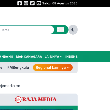
Sabtu, 08 Agustus 2026
Sekolah Rakyat Rintisan Hadir di Curug, 400 Anak Jalanan Dibidik Kembali
Cari
ANDANG
MANCANAGARA
LAINNYA
INDEKS
el
RMBengkulu
Regional Lainnya
ajamedia.rm