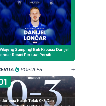
Wilujeng Sumping! Bek Kroasia Danijel
Loncar Resmi Perkuat Persib
BERITA
POPULER
01
ndonesia Kalah Telak 0-3 Dari