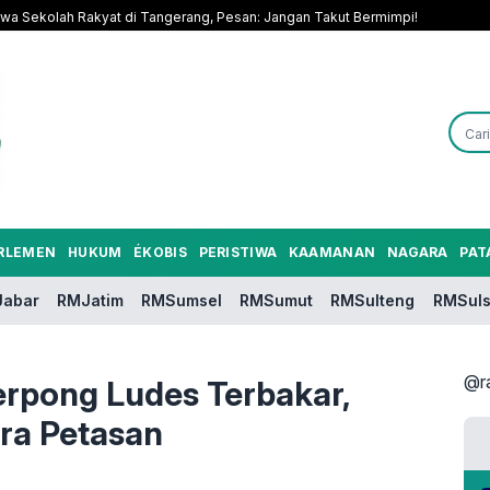
a Sekolah Rakyat di Tangerang, Pesan: Jangan Takut Bermimpi!
RLEMEN
HUKUM
ÉKOBIS
PERISTIWA
KAAMANAN
NAGARA
PAT
abar
RMJatim
RMSumsel
RMSumut
RMSulteng
RMSuls
@r
erpong Ludes Terbakar,
ra Petasan