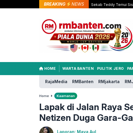
BREAKING
NEWS
Sekab Teddy Temui Sisw
HOME
WARTA BANTEN
PULITIK JERO
PA
RajaMedia
RMBanten
RMjakarta
RMJ
Home
Kaamanan
Lapak di Jalan Raya S
Netizen Duga Gara-Ga
Laporan: Maya Aul