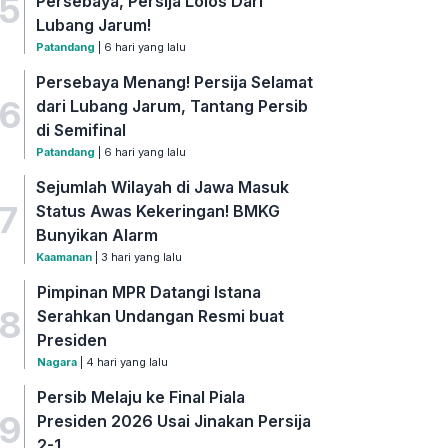
5
Persebaya, Persija Lolos Dari
Lubang Jarum!
Patandang
| 6 hari yang lalu
Persebaya Menang! Persija Selamat
6
dari Lubang Jarum, Tantang Persib
di Semifinal
Patandang
| 6 hari yang lalu
Sejumlah Wilayah di Jawa Masuk
7
Status Awas Kekeringan! BMKG
Bunyikan Alarm
Kaamanan
| 3 hari yang lalu
Pimpinan MPR Datangi Istana
8
Serahkan Undangan Resmi buat
Presiden
Nagara
| 4 hari yang lalu
Persib Melaju ke Final Piala
9
Presiden 2026 Usai Jinakan Persija
2-1