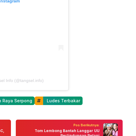
 Instagram
el Info (@tangsel.info)
an Raya Serpong
 Ludes Terbakar
Pos Berikutnya:
C,
Tom Lembong Bantah Langgar UU
Perlindungan Petani