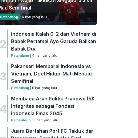
Vietnam! Wajib Taklukan Singapura Jika
Mau Semifinal
Patandang
4 hari yang lalu
Indonesia Kalah 0-2 dari Vietnam di
2
Babak Pertama! Ayo Garuda Balikan
Babak Dua
Patandang
| 4 hari yang lalu
Pakansari Membara! Indonesia vs
3
Vietnam, Duel Hidup-Mati Menuju
Semifinal
Patandang
| 5 hari yang lalu
Membaca Arah Politik Prabowo (5):
4
Integritas sebagai Fondasi
Indonesia Emas 2045
Pamenteun
| 5 hari yang lalu
Juara Bertahan Port FC Takluk dari