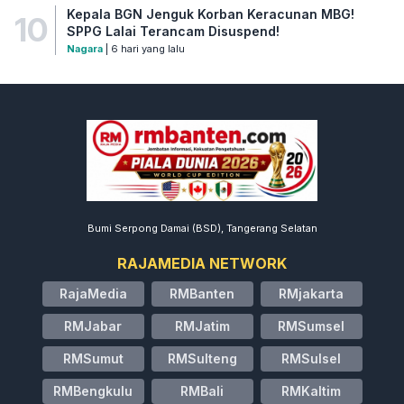
Kepala BGN Jenguk Korban Keracunan MBG!
10
SPPG Lalai Terancam Disuspend!
Nagara
| 6 hari yang lalu
Bumi Serpong Damai (BSD), Tangerang Selatan
RAJAMEDIA NETWORK
RajaMedia
RMBanten
RMjakarta
RMJabar
RMJatim
RMSumsel
RMSumut
RMSulteng
RMSulsel
RMBengkulu
RMBali
RMKaltim