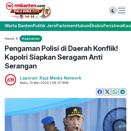
Warta Banten
Pulitik Jero
Parlemen
Hukum
Ékobis
Peristiwa
Kaa
Home
Kaamanan
Pengaman Polisi di Daerah Konflik!
Kapolri Siapkan Seragam Anti
Serangan
Laporan: Raja Media Network
Rabu, 13 Mei 2026 | 08:07 WIB