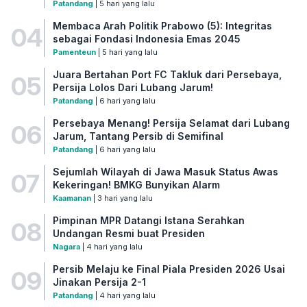
Patandang
| 5 hari yang lalu
Membaca Arah Politik Prabowo (5): Integritas
04
sebagai Fondasi Indonesia Emas 2045
Pamenteun
| 5 hari yang lalu
Juara Bertahan Port FC Takluk dari Persebaya,
05
Persija Lolos Dari Lubang Jarum!
Patandang
| 6 hari yang lalu
Persebaya Menang! Persija Selamat dari Lubang
06
Jarum, Tantang Persib di Semifinal
Patandang
| 6 hari yang lalu
Sejumlah Wilayah di Jawa Masuk Status Awas
07
Kekeringan! BMKG Bunyikan Alarm
Kaamanan
| 3 hari yang lalu
Pimpinan MPR Datangi Istana Serahkan
08
Undangan Resmi buat Presiden
Nagara
| 4 hari yang lalu
Persib Melaju ke Final Piala Presiden 2026 Usai
09
Jinakan Persija 2-1
Patandang
| 4 hari yang lalu