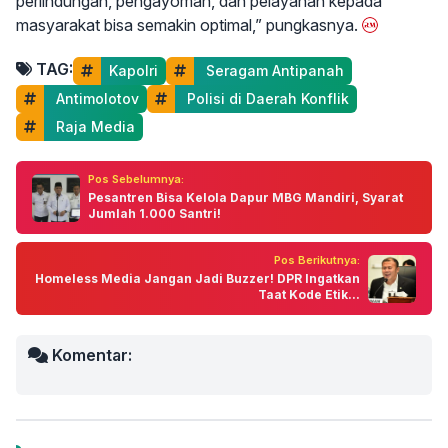
perlindungan, pengayoman, dan pelayanan kepada
masyarakat bisa semakin optimal,” pungkasnya.
TAG:
Kapolri
 Seragam Antipanah
 Antimolotov
 Polisi di Daerah Konflik
 Raja Media
Pos Sebelumnya:
Pesantren Bisa Kelola Dapur MBG Mandiri, Syarat
Jumlah 1.000 Santri!
Pos Berikutnya:
Homeless Media Jangan Jadi Buzzer! DPR Ingatkan
Taat Kode Etik...
Komentar: