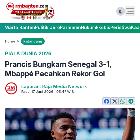
Warta Banten
Pulitik Jero
Parlemen
Hukum
Ékobis
Peristiwa
Kaa
Home
Patandang
PIALA DUNIA 2026
Prancis Bungkam Senegal 3-1,
Mbappé Pecahkan Rekor Gol
Laporan: Raja Media Network
Rabu, 17 Juni 2026 | 05:47 WIB