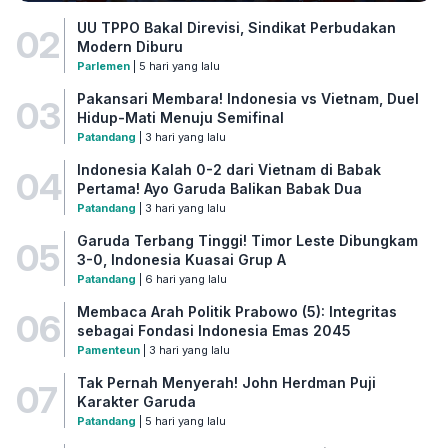
UU TPPO Bakal Direvisi, Sindikat Perbudakan
02
Modern Diburu
Parlemen
| 5 hari yang lalu
Pakansari Membara! Indonesia vs Vietnam, Duel
03
Hidup-Mati Menuju Semifinal
Patandang
| 3 hari yang lalu
Indonesia Kalah 0-2 dari Vietnam di Babak
04
Pertama! Ayo Garuda Balikan Babak Dua
Patandang
| 3 hari yang lalu
Garuda Terbang Tinggi! Timor Leste Dibungkam
05
3-0, Indonesia Kuasai Grup A
Patandang
| 6 hari yang lalu
Membaca Arah Politik Prabowo (5): Integritas
06
sebagai Fondasi Indonesia Emas 2045
Pamenteun
| 3 hari yang lalu
Tak Pernah Menyerah! John Herdman Puji
07
Karakter Garuda
Patandang
| 5 hari yang lalu