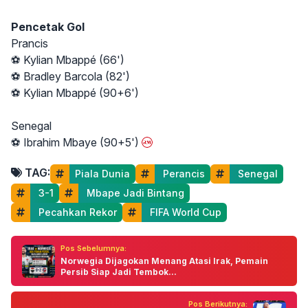
Pencetak Gol
Prancis
⚽ Kylian Mbappé (66')
⚽ Bradley Barcola (82')
⚽ Kylian Mbappé (90+6')
Senegal
⚽ Ibrahim Mbaye (90+5')
TAG:
Piala Dunia
 Perancis
 Senegal
 3-1
 Mbape Jadi Bintang
 Pecahkan Rekor
 FIFA World Cup
Pos Sebelumnya:
Norwegia Dijagokan Menang Atasi Irak, Pemain
Persib Siap Jadi Tembok...
Pos Berikutnya: