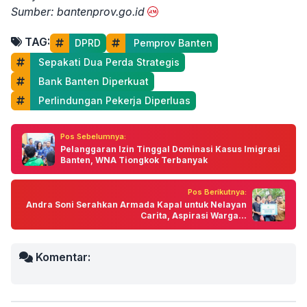
Sumber: bantenprov.go.id
TAG:
DPRD
 Pemprov Banten
 Sepakati Dua Perda Strategis
 Bank Banten Diperkuat
 Perlindungan Pekerja Diperluas
Pos Sebelumnya:
Pelanggaran Izin Tinggal Dominasi Kasus Imigrasi
Banten, WNA Tiongkok Terbanyak
Pos Berikutnya:
Andra Soni Serahkan Armada Kapal untuk Nelayan
Carita, Aspirasi Warga...
Komentar: