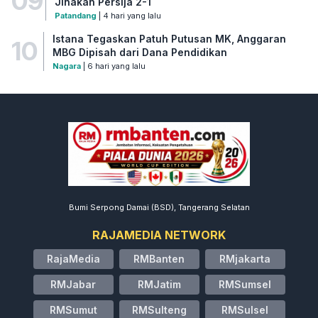
09
Jinakan Persija 2-1
Patandang
| 4 hari yang lalu
Istana Tegaskan Patuh Putusan MK, Anggaran
10
MBG Dipisah dari Dana Pendidikan
Nagara
| 6 hari yang lalu
Bumi Serpong Damai (BSD), Tangerang Selatan
RAJAMEDIA NETWORK
RajaMedia
RMBanten
RMjakarta
RMJabar
RMJatim
RMSumsel
RMSumut
RMSulteng
RMSulsel