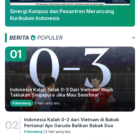
Sinergi Kampus dan Pesantren Merancang
Kurikulum Indonesia
BERITA
POPULER
01
Indonesia Kalah Telak 0-3 Dari Vietnam! Wajib
Taklukan Singapura Jika Mau Semifinal
Patandang
5 hari yang lalu
Indonesia Kalah 0-2 dari Vietnam di Babak
02
Pertama! Ayo Garuda Balikan Babak Dua
Patandang
| 5 hari yang lalu