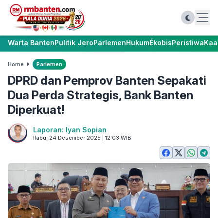
Warta Banten
Pulitik Jero
Parlemen
Hukum
Ékobis
Peristiwa
Kaa
Home
Parlemen
DPRD dan Pemprov Banten Sepakati
Dua Perda Strategis, Bank Banten
Diperkuat!
Laporan: Iyan Sopian
Rabu, 24 Desember 2025 | 12:03 WIB