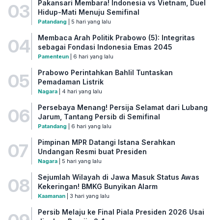
Pakansari Membara! Indonesia vs Vietnam, Duel
03
Hidup-Mati Menuju Semifinal
Patandang
| 5 hari yang lalu
Membaca Arah Politik Prabowo (5): Integritas
04
sebagai Fondasi Indonesia Emas 2045
Pamenteun
| 6 hari yang lalu
Prabowo Perintahkan Bahlil Tuntaskan
05
Pemadaman Listrik
Nagara
| 4 hari yang lalu
Persebaya Menang! Persija Selamat dari Lubang
06
Jarum, Tantang Persib di Semifinal
Patandang
| 6 hari yang lalu
Pimpinan MPR Datangi Istana Serahkan
07
Undangan Resmi buat Presiden
Nagara
| 5 hari yang lalu
Sejumlah Wilayah di Jawa Masuk Status Awas
08
Kekeringan! BMKG Bunyikan Alarm
Kaamanan
| 3 hari yang lalu
Persib Melaju ke Final Piala Presiden 2026 Usai