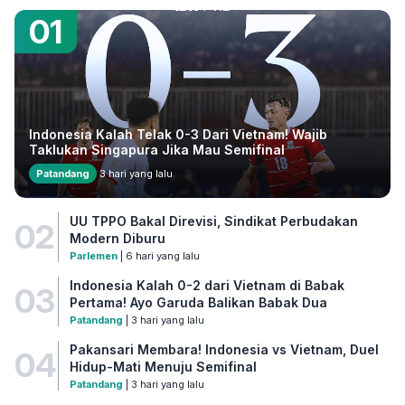
01
Indonesia Kalah Telak 0-3 Dari Vietnam! Wajib
Taklukan Singapura Jika Mau Semifinal
Patandang
3 hari yang lalu
UU TPPO Bakal Direvisi, Sindikat Perbudakan
02
Modern Diburu
Parlemen
| 6 hari yang lalu
Indonesia Kalah 0-2 dari Vietnam di Babak
03
Pertama! Ayo Garuda Balikan Babak Dua
Patandang
| 3 hari yang lalu
Pakansari Membara! Indonesia vs Vietnam, Duel
04
Hidup-Mati Menuju Semifinal
Patandang
| 3 hari yang lalu