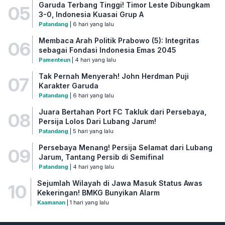
Garuda Terbang Tinggi! Timor Leste Dibungkam
05
3-0, Indonesia Kuasai Grup A
Patandang
| 6 hari yang lalu
Membaca Arah Politik Prabowo (5): Integritas
06
sebagai Fondasi Indonesia Emas 2045
Pamenteun
| 4 hari yang lalu
Tak Pernah Menyerah! John Herdman Puji
07
Karakter Garuda
Patandang
| 6 hari yang lalu
Juara Bertahan Port FC Takluk dari Persebaya,
08
Persija Lolos Dari Lubang Jarum!
Patandang
| 5 hari yang lalu
Persebaya Menang! Persija Selamat dari Lubang
09
Jarum, Tantang Persib di Semifinal
Patandang
| 4 hari yang lalu
Sejumlah Wilayah di Jawa Masuk Status Awas
10
Kekeringan! BMKG Bunyikan Alarm
Kaamanan
| 1 hari yang lalu