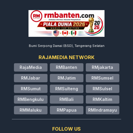
Bumi Serpong Damai (BSD), Tangerang Selatan
RAJAMEDIA NETWORK
RajaMedia
RMBanten
RMjakarta
RMJabar
RMJatim
RMSumsel
RMSumut
RMSulteng
RMSulsel
RMBengkulu
RMBali
RMKaltim
RMMaluku
RMPapua
RMIndramayu
FOLLOW US