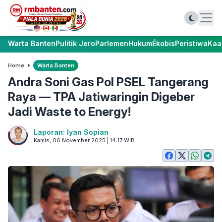
Warta Banten
Pulitik Jero
Parlemen
Hukum
Ékobis
Peristiwa
Kaa
Home
Warta Banten
Andra Soni Gas Pol PSEL Tangerang
Raya — TPA Jatiwaringin Digeber
Jadi Waste to Energy!
Laporan: Iyan Sopian
Kamis, 06 November 2025 | 14:17 WIB