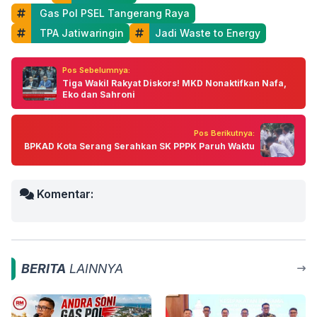
 Gas Pol PSEL Tangerang Raya
 TPA Jatiwaringin
Jadi Waste to Energy
Pos Sebelumnya:
Tiga Wakil Rakyat Diskors! MKD Nonaktifkan Nafa,
Eko dan Sahroni
Pos Berikutnya:
BPKAD Kota Serang Serahkan SK PPPK Paruh Waktu
Komentar:
BERITA
LAINNYA