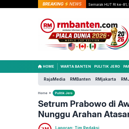
BREAKING
NEWS
Semarak HUT RI ke-81, 
HOME
WARTA BANTEN
PULITIK JERO
PA
RajaMedia
RMBanten
RMjakarta
RMJ
Home
Pulitik Jero
Setrum Prabowo di Aw
Nunggu Arahan Atasa
Laporan: Tim Redaksi