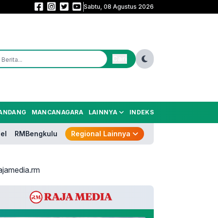
Sabtu, 08 Agustus 2026
Nama Pengganti Perry Masih Misteri! Prabowo Belum Kirim Surpres Gubern
Cari
ANDANG
MANCANAGARA
LAINNYA
INDEKS
el
RMBengkulu
Regional Lainnya
ajamedia.rm