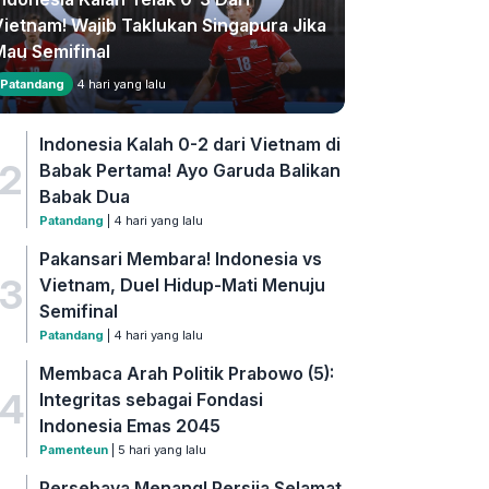
Vietnam! Wajib Taklukan Singapura Jika
Mau Semifinal
Patandang
4 hari yang lalu
Indonesia Kalah 0-2 dari Vietnam di
2
Babak Pertama! Ayo Garuda Balikan
Babak Dua
Patandang
| 4 hari yang lalu
Pakansari Membara! Indonesia vs
3
Vietnam, Duel Hidup-Mati Menuju
Semifinal
Patandang
| 4 hari yang lalu
Membaca Arah Politik Prabowo (5):
4
Integritas sebagai Fondasi
Indonesia Emas 2045
Pamenteun
| 5 hari yang lalu
Persebaya Menang! Persija Selamat