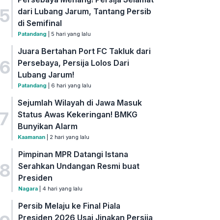
5
dari Lubang Jarum, Tantang Persib
di Semifinal
Patandang
| 5 hari yang lalu
Juara Bertahan Port FC Takluk dari
6
Persebaya, Persija Lolos Dari
Lubang Jarum!
Patandang
| 6 hari yang lalu
Sejumlah Wilayah di Jawa Masuk
7
Status Awas Kekeringan! BMKG
Bunyikan Alarm
Kaamanan
| 2 hari yang lalu
Pimpinan MPR Datangi Istana
8
Serahkan Undangan Resmi buat
Presiden
Nagara
| 4 hari yang lalu
Persib Melaju ke Final Piala
Presiden 2026 Usai Jinakan Persija