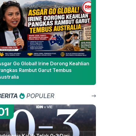
sgar Go Global! Irine Dorong Keahlian
Pangkas Rambut Garut Tembus
ustralia
BERITA
POPULER
01
ndonesia Kalah Telak 0-3 Dari