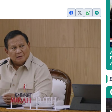
A
A
I