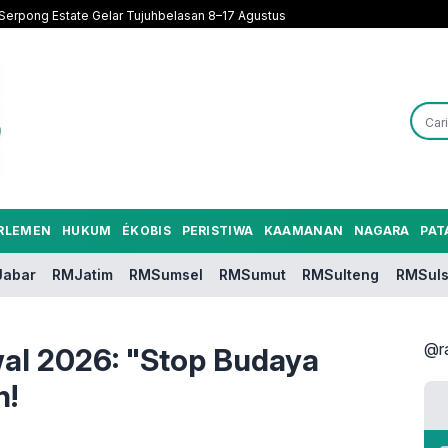
Serpong Estate Gelar Tujuhbelasan 8–17 Agustus
RLEMEN
HUKUM
ÉKOBIS
PERISTIWA
KAAMANAN
NAGARA
PAT
abar
RMJatim
RMSumsel
RMSumut
RMSulteng
RMSuls
@r
al 2026: "Stop Budaya
n!