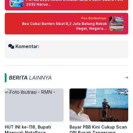
2032 Harus...
Pos Berikutnya:
Bea Cukai Banten Sikat 8,2 Juta Batang Rokok
Ilegal, Negara...
Komentar:
BERITA
LAINNYA
HUT INI ke-118, Bupati
Bayar PBB Kini Cukup Scan
Maesyal: NotaRace
QR! Bupati Tangerang