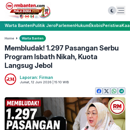
Warta Banten
Pulitik Jero
Parlemen
Hukum
Ékobis
Peristiwa
Kaa
Home
Warta Banten
Membludak! 1.297 Pasangan Serbu
Program Isbath Nikah, Kuota
Langsug Jebol
Laporan: Firman
Jumat, 12 Juni 2026 | 15:10 WIB