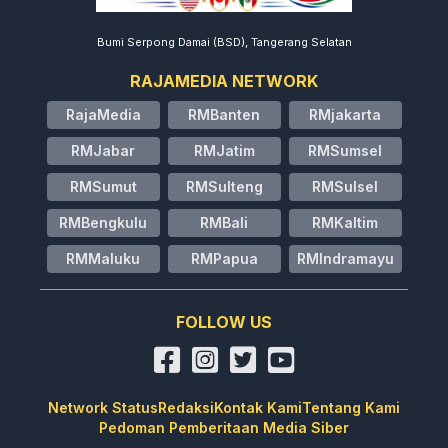
Bumi Serpong Damai (BSD), Tangerang Selatan
RAJAMEDIA NETWORK
RajaMedia
RMBanten
RMjakarta
RMJabar
RMJatim
RMSumsel
RMSumut
RMSulteng
RMSulsel
RMBengkulu
RMBali
RMKaltim
RMMaluku
RMPapua
RMIndramayu
FOLLOW US
Network Status
Redaksi
Kontak Kami
Tentang Kami
Pedoman Pemberitaan Media Siber