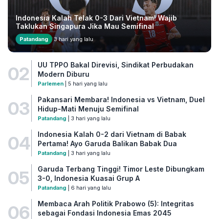
Indonesia Kalah Telak 0-3 Dari Vietnam! Wajib
Taklukan Singapura Jika Mau Semifinal
Patandang
3 hari yang lalu
UU TPPO Bakal Direvisi, Sindikat Perbudakan
02
Modern Diburu
Parlemen
| 5 hari yang lalu
Pakansari Membara! Indonesia vs Vietnam, Duel
03
Hidup-Mati Menuju Semifinal
Patandang
| 3 hari yang lalu
Indonesia Kalah 0-2 dari Vietnam di Babak
04
Pertama! Ayo Garuda Balikan Babak Dua
Patandang
| 3 hari yang lalu
Garuda Terbang Tinggi! Timor Leste Dibungkam
05
3-0, Indonesia Kuasai Grup A
Patandang
| 6 hari yang lalu
Membaca Arah Politik Prabowo (5): Integritas
06
sebagai Fondasi Indonesia Emas 2045