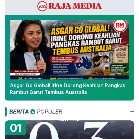
Asgar Go Global! Irine Dorong Keahlian Pangkas
Rambut Garut Tembus Australia
BERITA
POPULER
01