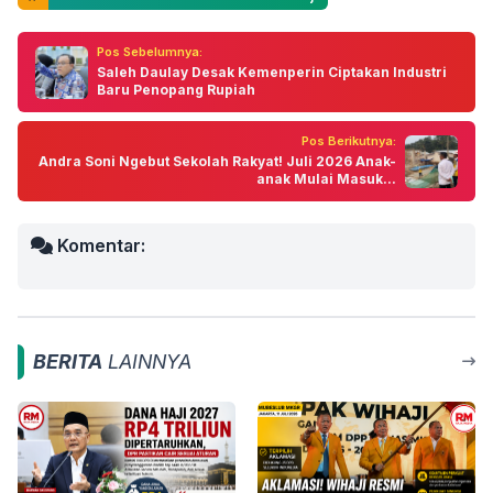
Pos Sebelumnya:
Saleh Daulay Desak Kemenperin Ciptakan Industri
Baru Penopang Rupiah
Pos Berikutnya:
Andra Soni Ngebut Sekolah Rakyat! Juli 2026 Anak-
anak Mulai Masuk...
Komentar:
BERITA
LAINNYA