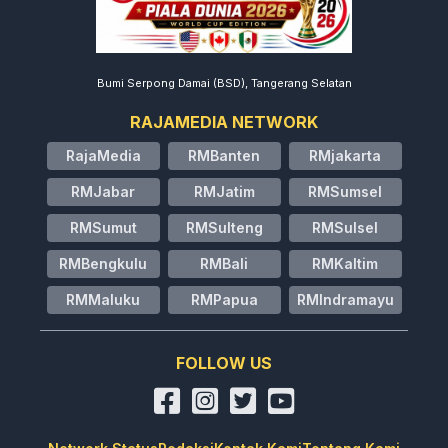
Bumi Serpong Damai (BSD), Tangerang Selatan
RAJAMEDIA NETWORK
RajaMedia
RMBanten
RMjakarta
RMJabar
RMJatim
RMSumsel
RMSumut
RMSulteng
RMSulsel
RMBengkulu
RMBali
RMKaltim
RMMaluku
RMPapua
RMIndramayu
FOLLOW US