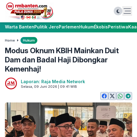
Warta Banten
Pulitik Jero
Parlemen
Hukum
Ékobis
Peristiwa
Kaa
Home
Hukum
Modus Oknum KBIH Mainkan Duit
Dam dan Badal Haji Dibongkar
Kemenhaj!
Laporan: Raja Media Network
Selasa, 09 Juni 2026 | 09:41 WIB