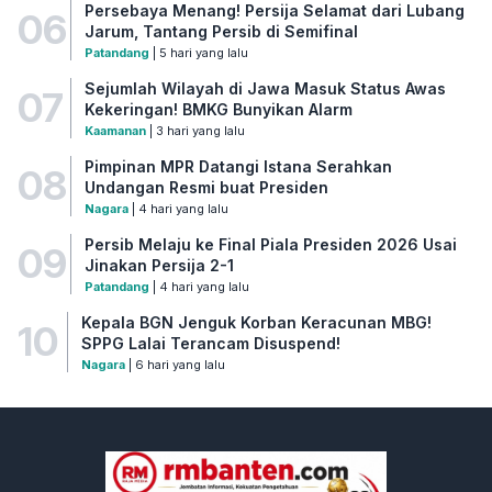
Persebaya Menang! Persija Selamat dari Lubang
06
Jarum, Tantang Persib di Semifinal
Patandang
| 5 hari yang lalu
Sejumlah Wilayah di Jawa Masuk Status Awas
07
Kekeringan! BMKG Bunyikan Alarm
Kaamanan
| 3 hari yang lalu
Pimpinan MPR Datangi Istana Serahkan
08
Undangan Resmi buat Presiden
Nagara
| 4 hari yang lalu
Persib Melaju ke Final Piala Presiden 2026 Usai
09
Jinakan Persija 2-1
Patandang
| 4 hari yang lalu
Kepala BGN Jenguk Korban Keracunan MBG!
10
SPPG Lalai Terancam Disuspend!
Nagara
| 6 hari yang lalu