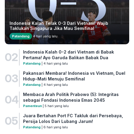
Indonesia Kalah Telak 0-3 Dari Vietnam! Wajib
Taklukan Singapura Jika Mau Semifinal
Patandang
4 hari yang lalu
Indonesia Kalah 0-2 dari Vietnam di Babak
02
Pertama! Ayo Garuda Balikan Babak Dua
Patandang
| 4 hari yang lalu
Pakansari Membara! Indonesia vs Vietnam, Duel
03
Hidup-Mati Menuju Semifinal
Patandang
| 4 hari yang lalu
Membaca Arah Politik Prabowo (5): Integritas
04
sebagai Fondasi Indonesia Emas 2045
Pamenteun
| 5 hari yang lalu
Juara Bertahan Port FC Takluk dari Persebaya,
05
Persija Lolos Dari Lubang Jarum!
Patandang
| 6 hari yang lalu