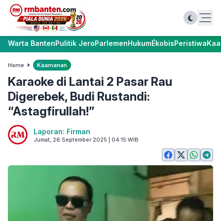
Warta Banten
Pulitik Jero
Parlemen
Hukum
Ékobis
Peristiwa
Kaa
Home
Kaamanan
Karaoke di Lantai 2 Pasar Rau
Digerebek, Budi Rustandi:
“Astagfirullah!”
Laporan: Firman
Jumat, 26 September 2025 | 04:15 WIB