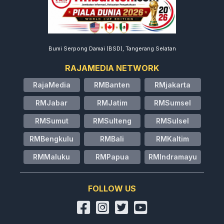
Bumi Serpong Damai (BSD), Tangerang Selatan
RAJAMEDIA NETWORK
RajaMedia
RMBanten
RMjakarta
RMJabar
RMJatim
RMSumsel
RMSumut
RMSulteng
RMSulsel
RMBengkulu
RMBali
RMKaltim
RMMaluku
RMPapua
RMIndramayu
FOLLOW US