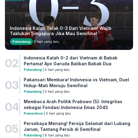
Indonesia Kalah Telak 0-3 Dari Vietnam! Wajib
Taklukan Singapura Jika Mau Semifinal
Patandang
5 hari yang lalu
Indonesia Kalah 0-2 dari Vietnam di Babak
02
Pertama! Ayo Garuda Balikan Babak Dua
Patandang
| 5 hari yang lalu
Pakansari Membara! Indonesia vs Vietnam, Duel
03
Hidup-Mati Menuju Semifinal
Patandang
| 5 hari yang lalu
Membaca Arah Politik Prabowo (5): Integritas
04
sebagai Fondasi Indonesia Emas 2045
Pamenteun
| 5 hari yang lalu
Persebaya Menang! Persija Selamat dari Lubang
05
Jarum, Tantang Persib di Semifinal
Patandang
| 6 hari yang lalu