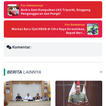
Pos Sebelumnya:
Andra Soni Kumpulkan LKS Tripartit, Singgung
Pengangguran dan Pungli!
Pos Berikutnya:
Markas Baru Ojol KBGB di Citra Raya Diresmikan,
Bupati Beri...
Komentar:
BERITA
LAINNYA