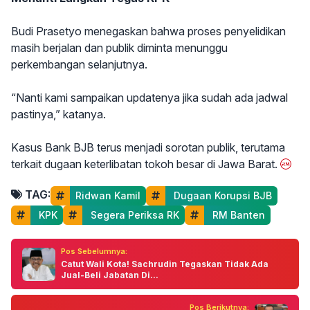
Budi Prasetyo menegaskan bahwa proses penyelidikan
masih berjalan dan publik diminta menunggu
perkembangan selanjutnya.
“Nanti kami sampaikan updatenya jika sudah ada jadwal
pastinya,” katanya.
Kasus Bank BJB terus menjadi sorotan publik, terutama
terkait dugaan keterlibatan tokoh besar di Jawa Barat.
TAG:
Ridwan Kamil
 Dugaan Korupsi BJB
 KPK
 Segera Periksa RK
 RM Banten
Pos Sebelumnya:
Catut Wali Kota! Sachrudin Tegaskan Tidak Ada
Jual-Beli Jabatan Di...
Pos Berikutnya: