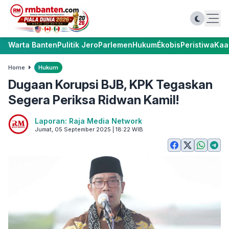
Warta Banten
Pulitik Jero
Parlemen
Hukum
Ékobis
Peristiwa
Kaa
Home
Hukum
Dugaan Korupsi BJB, KPK Tegaskan
Segera Periksa Ridwan Kamil!
Laporan: Raja Media Network
Jumat, 05 September 2025 | 18:22 WIB