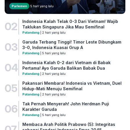
Parlemen
5 hari yang lalu
Indonesia Kalah Telak 0-3 Dari Vietnam! Wajib
02
Taklukan Singapura Jika Mau Semifinal
Patandang
| 2 hari yang lalu
Garuda Terbang Tinggi! Timor Leste Dibungkam
03
3-0, Indonesia Kuasai Grup A
Patandang
| 5 hari yang lalu
Indonesia Kalah 0-2 dari Vietnam di Babak
04
Pertama! Ayo Garuda Balikan Babak Dua
Patandang
| 2 hari yang lalu
Pakansari Membara! Indonesia vs Vietnam, Duel
05
Hidup-Mati Menuju Semifinal
Patandang
| 2 hari yang lalu
Tak Pernah Menyerah! John Herdman Puji
06
Karakter Garuda
Patandang
| 5 hari yang lalu
Membaca Arah Politik Prabowo (5): Integritas
07
sebagai Fondasi Indonesia Emas 2045