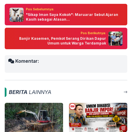
Pos Sebelumnya:
"Sikap Iman Saya Kokoh": Maruarar Sebut Ajaran
Kasih sebagai Alasan...
Pos Berikutnya:
Banjir Kasemen, Pemkot Serang Dirikan Dapur
Umum untuk Warga Terdampak
Komentar:
BERITA
LAINNYA