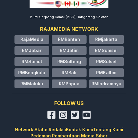
Bumi Serpong Damai (BSD), Tangerang Selatan
RAJAMEDIA NETWORK
RajaMedia
RMBanten
RMjakarta
RMJabar
RMJatim
RMSumsel
RMSumut
RMSulteng
RMSulsel
RMBengkulu
RMBali
RMKaltim
RMMaluku
RMPapua
RMIndramayu
FOLLOW US
Network Status
Redaksi
Kontak Kami
Tentang Kami
Pedoman Pemberitaan Media Siber