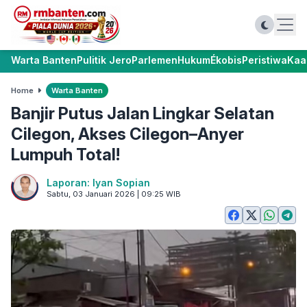
Warta Banten
Pulitik Jero
Parlemen
Hukum
Ékobis
Peristiwa
Kaa
Home
Warta Banten
Banjir Putus Jalan Lingkar Selatan
Cilegon, Akses Cilegon–Anyer
Lumpuh Total!
Laporan: Iyan Sopian
Sabtu, 03 Januari 2026 | 09:25 WIB