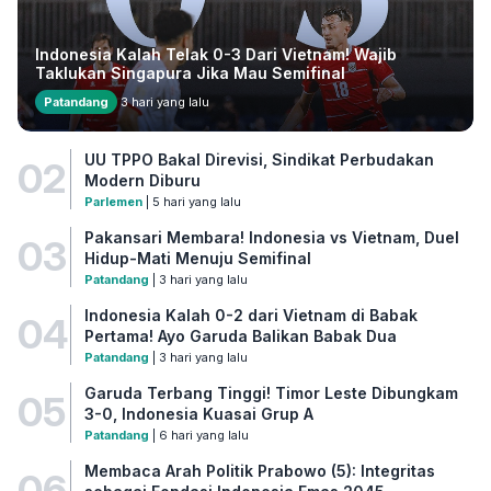
Indonesia Kalah Telak 0-3 Dari Vietnam! Wajib
Taklukan Singapura Jika Mau Semifinal
Patandang
3 hari yang lalu
UU TPPO Bakal Direvisi, Sindikat Perbudakan
02
Modern Diburu
Parlemen
| 5 hari yang lalu
Pakansari Membara! Indonesia vs Vietnam, Duel
03
Hidup-Mati Menuju Semifinal
Patandang
| 3 hari yang lalu
Indonesia Kalah 0-2 dari Vietnam di Babak
04
Pertama! Ayo Garuda Balikan Babak Dua
Patandang
| 3 hari yang lalu
Garuda Terbang Tinggi! Timor Leste Dibungkam
05
3-0, Indonesia Kuasai Grup A
Patandang
| 6 hari yang lalu
Membaca Arah Politik Prabowo (5): Integritas
06