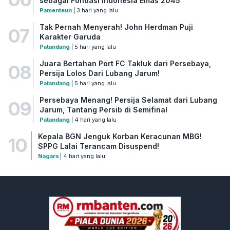
sebagai Fondasi Indonesia Emas 2045
Pamenteun
| 3 hari yang lalu
Tak Pernah Menyerah! John Herdman Puji
07
Karakter Garuda
Patandang
| 5 hari yang lalu
Juara Bertahan Port FC Takluk dari Persebaya,
08
Persija Lolos Dari Lubang Jarum!
Patandang
| 5 hari yang lalu
Persebaya Menang! Persija Selamat dari Lubang
09
Jarum, Tantang Persib di Semifinal
Patandang
| 4 hari yang lalu
Kepala BGN Jenguk Korban Keracunan MBG!
10
SPPG Lalai Terancam Disuspend!
Nagara
| 4 hari yang lalu