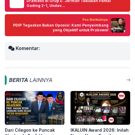
Dramatis di Grup E: Jerman Taklukan Pantai
Gading 2-1, Undav...
Pos Berikutnya:
PDIP Tegaskan Bukan Oposisi: Kami Penyeimbang
yang Objektif untuk Prabowo!
Komentar:
BERITA
LAINNYA
Dari Cilegon ke Puncak
IKALUIN Award 2026: Inilah