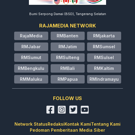
Bumi Serpong Damai (BSD), Tangerang Selatan
RAJAMEDIA NETWORK
RajaMedia
RMBanten
RMjakarta
RMJabar
RMJatim
RMSumsel
RMSumut
RMSulteng
RMSulsel
RMBengkulu
RMBali
RMKaltim
RMMaluku
RMPapua
RMIndramayu
FOLLOW US
Network Status
Redaksi
Kontak Kami
Tentang Kami
Pedoman Pemberitaan Media Siber