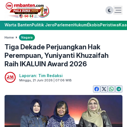
Warta Banten
Pulitik Jero
Parlemen
Hukum
Ékobis
Peristiwa
Kaa
Home
Nagara
Tiga Dekade Perjuangkan Hak
Perempuan, Yuniyanti Khuzaifah
Raih IKALUIN Award 2026
Laporan: Tim Redaksi
Minggu, 21 Juni 2026 | 07:06 WIB