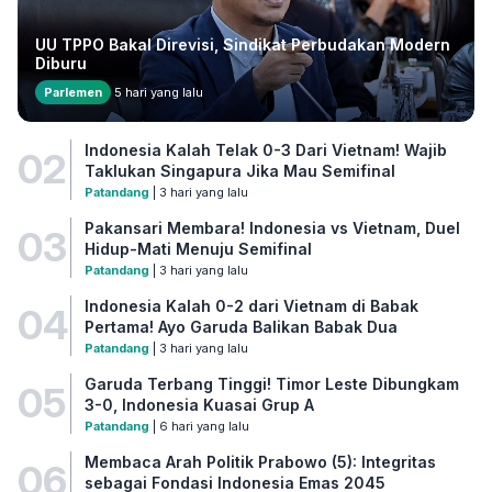
UU TPPO Bakal Direvisi, Sindikat Perbudakan Modern
Diburu
Parlemen
5 hari yang lalu
Indonesia Kalah Telak 0-3 Dari Vietnam! Wajib
02
Taklukan Singapura Jika Mau Semifinal
Patandang
| 3 hari yang lalu
Pakansari Membara! Indonesia vs Vietnam, Duel
03
Hidup-Mati Menuju Semifinal
Patandang
| 3 hari yang lalu
Indonesia Kalah 0-2 dari Vietnam di Babak
04
Pertama! Ayo Garuda Balikan Babak Dua
Patandang
| 3 hari yang lalu
Garuda Terbang Tinggi! Timor Leste Dibungkam
05
3-0, Indonesia Kuasai Grup A
Patandang
| 6 hari yang lalu
Membaca Arah Politik Prabowo (5): Integritas
06
sebagai Fondasi Indonesia Emas 2045