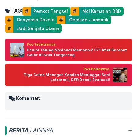
TAG:
Pemkot Tangsel
 Nol Kematian DBD
 Benyamin Davnie
 Gerakan Jumantik
 Jadi Senjata Utama
Pos Sebelumnya:
Panjat Tebing Nasional Memanas! 371 Atlet Berebut
Gelar di Kota Tangerang
Pos Berikutnya:
Tiga Calon Manager Kopdes Meninggal Saat
Latsarmil, DPR Desak Evaluasi!
Komentar:
BERITA
LAINNYA