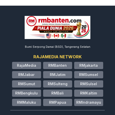
Bumi Serpong Damai (BSD), Tangerang Selatan
RAJAMEDIA NETWORK
RajaMedia
RMBanten
RMjakarta
RMJabar
RMJatim
RMSumsel
RMSumut
RMSulteng
RMSulsel
RMBengkulu
RMBali
RMKaltim
RMMaluku
RMPapua
RMIndramayu