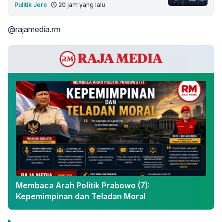
Pulitik Jero
20 jam yang lalu
@rajamedia.rm
Membaca Arah Politik Prabowo (7):
Kepemimpinan dan Teladan Moral