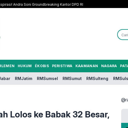
pirasi! Andra Soni Groundbreaking Kantor DPD RI
RLEMEN
HUKUM
ÉKOBIS
PERISTIWA
KAAMANAN
NAGARA
PAT
abar
RMJatim
RMSumsel
RMSumut
RMSulteng
RMSuls
@r
ah Lolos ke Babak 32 Besar,