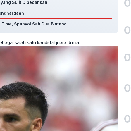
0
yang Sulit Dipecahkan
Penghargaan
a Time, Spanyol Sah Dua Bintang
0
bagai salah satu kandidat juara dunia.
0
0
0