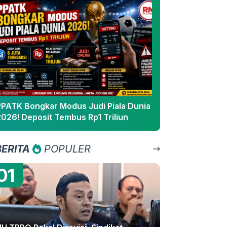
PPATK Bongkar Modus Judi Piala Dunia
2026! Deposit Tembus Rp1 Triliun
BERITA
POPULER
01