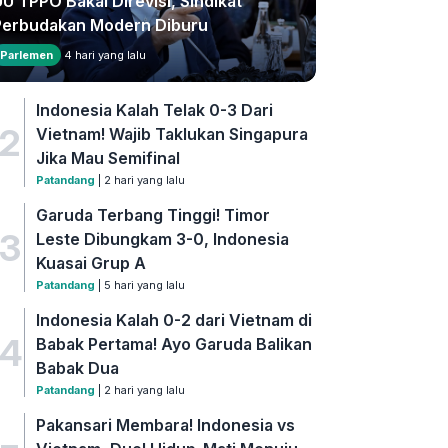
U TPPO Bakal Direvisi, Sindikat
Perbudakan Modern Diburu
Parlemen
4 hari yang lalu
Indonesia Kalah Telak 0-3 Dari
2
Vietnam! Wajib Taklukan Singapura
Jika Mau Semifinal
Patandang
| 2 hari yang lalu
Garuda Terbang Tinggi! Timor
3
Leste Dibungkam 3-0, Indonesia
Kuasai Grup A
Patandang
| 5 hari yang lalu
Indonesia Kalah 0-2 dari Vietnam di
4
Babak Pertama! Ayo Garuda Balikan
Babak Dua
Patandang
| 2 hari yang lalu
Pakansari Membara! Indonesia vs