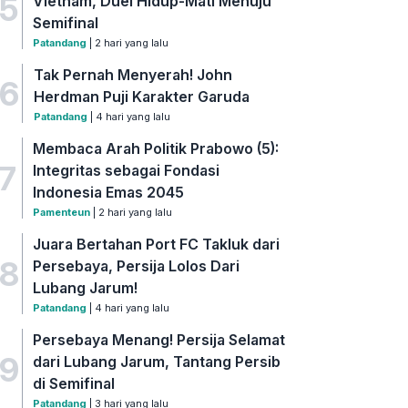
5
Vietnam, Duel Hidup-Mati Menuju
Semifinal
Patandang
| 2 hari yang lalu
Tak Pernah Menyerah! John
6
Herdman Puji Karakter Garuda
Patandang
| 4 hari yang lalu
Membaca Arah Politik Prabowo (5):
7
Integritas sebagai Fondasi
Indonesia Emas 2045
Pamenteun
| 2 hari yang lalu
Juara Bertahan Port FC Takluk dari
8
Persebaya, Persija Lolos Dari
Lubang Jarum!
Patandang
| 4 hari yang lalu
Persebaya Menang! Persija Selamat
9
dari Lubang Jarum, Tantang Persib
di Semifinal
Patandang
| 3 hari yang lalu