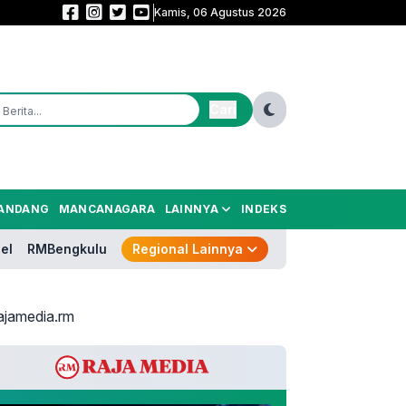
Kamis, 06 Agustus 2026
Menko Polkam Pastikan Situasi Nasional Tetap Kondusif, Jangan Terprovo
Cari
ANDANG
MANCANAGARA
LAINNYA
INDEKS
el
RMBengkulu
Regional Lainnya
ajamedia.rm