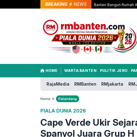
BREAKING
NEWS
Banten Bangun Rumah As
HOME
WARTA BANTEN
PULITIK JERO
PA
RajaMedia
RMBanten
RMjakarta
RMJ
Home
Patandang
PIALA DUNIA 2026
Cape Verde Ukir Sejar
Spanyol Juara Grup H