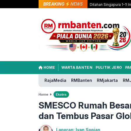
BREAKING
NEWS
Ditahan Singapura 1-1! 
HOME
WARTA BANTEN
PULITIK JERO
PA
RajaMedia
RMBanten
RMjakarta
RMJ
Home
Ékobis
SMESCO Rumah Besar 
dan Tembus Pasar Glo
Laporan: Iyan Sopian