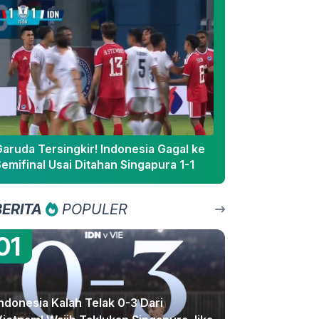
aruda Tersingkir! Indonesia Gagal ke
emifinal Usai Ditahan Singapura 1-1
BERITA
POPULER
01
ndonesia Kalah Telak 0-3 Dari