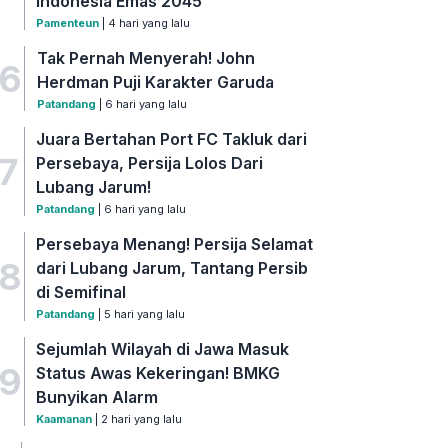
Indonesia Emas 2045
Pamenteun
| 4 hari yang lalu
Tak Pernah Menyerah! John
6
Herdman Puji Karakter Garuda
Patandang
| 6 hari yang lalu
Juara Bertahan Port FC Takluk dari
7
Persebaya, Persija Lolos Dari
Lubang Jarum!
Patandang
| 6 hari yang lalu
Persebaya Menang! Persija Selamat
8
dari Lubang Jarum, Tantang Persib
di Semifinal
Patandang
| 5 hari yang lalu
Sejumlah Wilayah di Jawa Masuk
9
Status Awas Kekeringan! BMKG
Bunyikan Alarm
Kaamanan
| 2 hari yang lalu