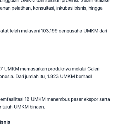
nggulan UMKM dari seluruh provinsi. Selain etalase
 pelatihan, konsultasi, inkubasi bisnis, hingga
tat telah melayani 103.199 pengusaha UMKM dari
397 UMKM memasarkan produknya melalui Galeri
esia. Dari jumlah itu, 1.823 UMKM berhasil
emfasilitasi 18 UMKM menembus pasar ekspor serta
a tujuh UMKM binaan.
isnis