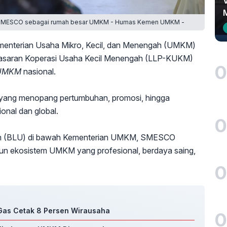
SMESCO sebagai rumah besar UMKM - Humas Kemen UMKM -
enterian Usaha Mikro, Kecil, dan Menengah (UMKM)
saran Koperasi Usaha Kecil Menengah (LLP-KUKM)
0
 UMKM
nasional.
u yang menopang pertumbuhan, promosi, hingga
onal dan global.
0
um (BLU) di bawah Kementerian UMKM, SMESCO
n ekosistem UMKM yang profesional, berdaya saing,
0
 Gas Cetak 8 Persen Wirausaha
0