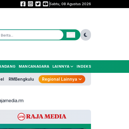
Sabtu, 08 Agustus 2026
Piala Presiden Simbol Sportivitas, Transparansi, dan Ekonomi! Ara Tingga
Cari
ANDANG
MANCANAGARA
LAINNYA
INDEKS
el
RMBengkulu
Regional Lainnya
ajamedia.rm