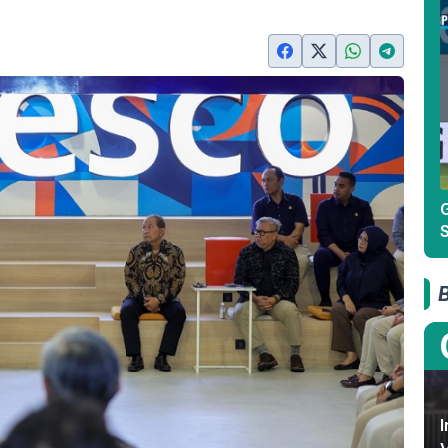
G
S
I