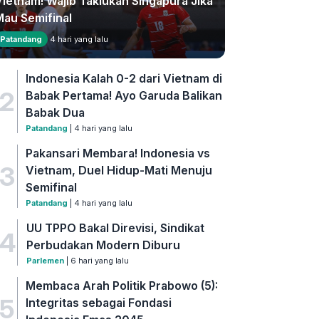
Vietnam! Wajib Taklukan Singapura Jika
Mau Semifinal
Patandang
4 hari yang lalu
Indonesia Kalah 0-2 dari Vietnam di
2
Babak Pertama! Ayo Garuda Balikan
Babak Dua
Patandang
| 4 hari yang lalu
Pakansari Membara! Indonesia vs
3
Vietnam, Duel Hidup-Mati Menuju
Semifinal
Patandang
| 4 hari yang lalu
UU TPPO Bakal Direvisi, Sindikat
4
Perbudakan Modern Diburu
Parlemen
| 6 hari yang lalu
Membaca Arah Politik Prabowo (5):
5
Integritas sebagai Fondasi