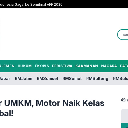
Indonesia Gagal ke Semifinal AFF 2026
RLEMEN
HUKUM
ÉKOBIS
PERISTIWA
KAAMANAN
NAGARA
PAT
abar
RMJatim
RMSumsel
RMSumut
RMSulteng
RMSuls
@r
UMKM, Motor Naik Kelas
bal!