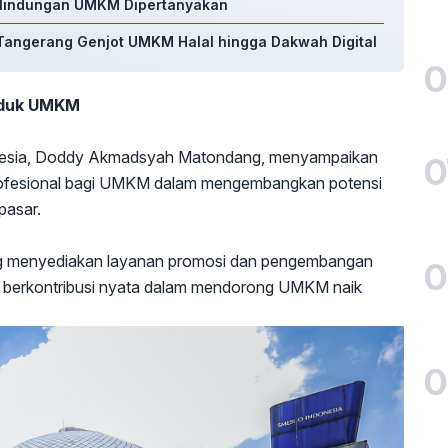
erlindungan UMKM Dipertanyakan
 Tangerang Genjot UMKM Halal hingga Dakwah Digital
0
oduk UMKM
esia, Doddy Akmadsyah Matondang, menyampaikan
0
rofesional bagi UMKM dalam mengembangkan potensi
pasar.
 menyediakan layanan promosi dan pengembangan
0
an berkontribusi nyata dalam mendorong UMKM naik
0