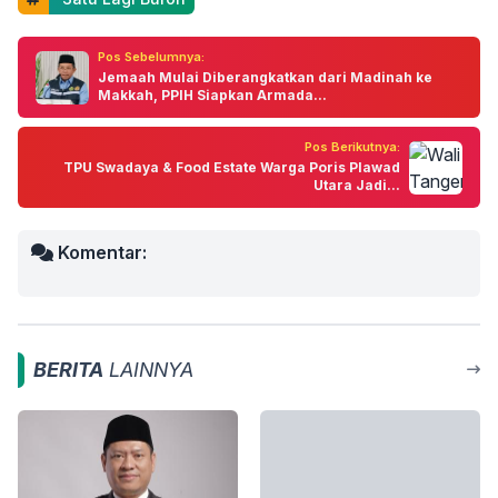
Pos Sebelumnya:
Jemaah Mulai Diberangkatkan dari Madinah ke
Makkah, PPIH Siapkan Armada...
Pos Berikutnya:
TPU Swadaya & Food Estate Warga Poris Plawad
Utara Jadi...
Komentar:
BERITA
LAINNYA