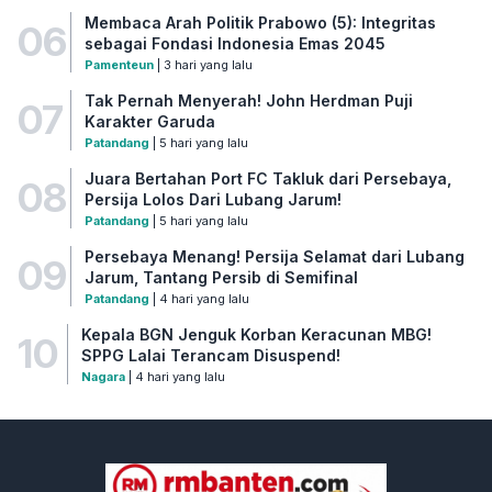
Membaca Arah Politik Prabowo (5): Integritas
06
sebagai Fondasi Indonesia Emas 2045
Pamenteun
| 3 hari yang lalu
Tak Pernah Menyerah! John Herdman Puji
07
Karakter Garuda
Patandang
| 5 hari yang lalu
Juara Bertahan Port FC Takluk dari Persebaya,
08
Persija Lolos Dari Lubang Jarum!
Patandang
| 5 hari yang lalu
Persebaya Menang! Persija Selamat dari Lubang
09
Jarum, Tantang Persib di Semifinal
Patandang
| 4 hari yang lalu
Kepala BGN Jenguk Korban Keracunan MBG!
10
SPPG Lalai Terancam Disuspend!
Nagara
| 4 hari yang lalu