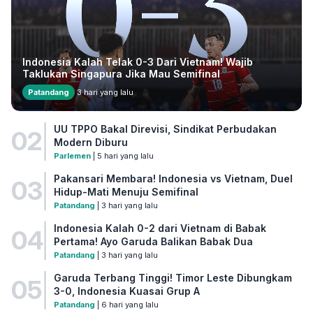
Indonesia Kalah Telak 0-3 Dari Vietnam! Wajib
Taklukan Singapura Jika Mau Semifinal
Patandang
3 hari yang lalu
UU TPPO Bakal Direvisi, Sindikat Perbudakan
02
Modern Diburu
Parlemen
| 5 hari yang lalu
Pakansari Membara! Indonesia vs Vietnam, Duel
03
Hidup-Mati Menuju Semifinal
Patandang
| 3 hari yang lalu
Indonesia Kalah 0-2 dari Vietnam di Babak
04
Pertama! Ayo Garuda Balikan Babak Dua
Patandang
| 3 hari yang lalu
Garuda Terbang Tinggi! Timor Leste Dibungkam
05
3-0, Indonesia Kuasai Grup A
Patandang
| 6 hari yang lalu