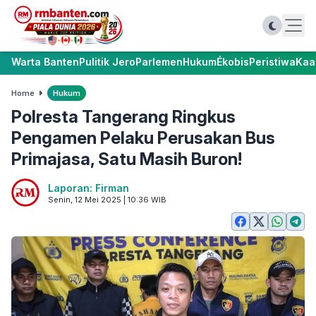
Warta Banten
Pulitik Jero
Parlemen
Hukum
Ékobis
Peristiwa
Kaa
Home
Hukum
Polresta Tangerang Ringkus
Pengamen Pelaku Perusakan Bus
Primajasa, Satu Masih Buron!
Laporan: Firman
Senin, 12 Mei 2025 | 10:36 WIB