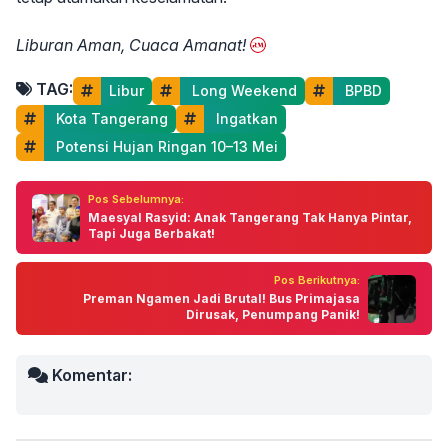
Liburan Aman, Cuaca Amanat!
TAG:
Libur
 Long Weekend
 BPBD
 Kota Tangerang
 Ingatkan
 Potensi Hujan Ringan 10–13 Mei
Pos Sebelumnya:
Maesyal Rasyid: Anak Tangerang Tak Hanya Pintar,
Tapi Juga Berbakat!
Pos Berikutnya:
Preman Ngamen Jadi Brutal! Bus Primajasa
Dirusak, Penumpang Panik!
Komentar: