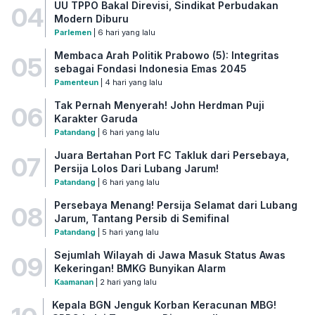
UU TPPO Bakal Direvisi, Sindikat Perbudakan
04
Modern Diburu
Parlemen
| 6 hari yang lalu
Membaca Arah Politik Prabowo (5): Integritas
05
sebagai Fondasi Indonesia Emas 2045
Pamenteun
| 4 hari yang lalu
Tak Pernah Menyerah! John Herdman Puji
06
Karakter Garuda
Patandang
| 6 hari yang lalu
Juara Bertahan Port FC Takluk dari Persebaya,
07
Persija Lolos Dari Lubang Jarum!
Patandang
| 6 hari yang lalu
Persebaya Menang! Persija Selamat dari Lubang
08
Jarum, Tantang Persib di Semifinal
Patandang
| 5 hari yang lalu
Sejumlah Wilayah di Jawa Masuk Status Awas
09
Kekeringan! BMKG Bunyikan Alarm
Kaamanan
| 2 hari yang lalu
Kepala BGN Jenguk Korban Keracunan MBG!