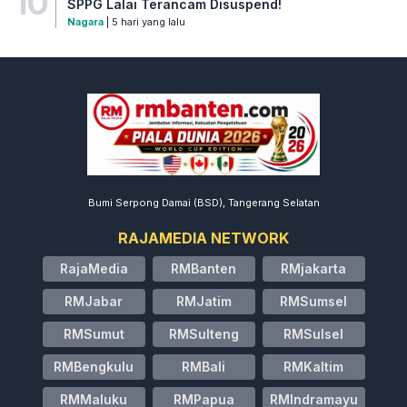
10
SPPG Lalai Terancam Disuspend!
Nagara
| 5 hari yang lalu
Bumi Serpong Damai (BSD), Tangerang Selatan
RAJAMEDIA NETWORK
RajaMedia
RMBanten
RMjakarta
RMJabar
RMJatim
RMSumsel
RMSumut
RMSulteng
RMSulsel
RMBengkulu
RMBali
RMKaltim
RMMaluku
RMPapua
RMIndramayu