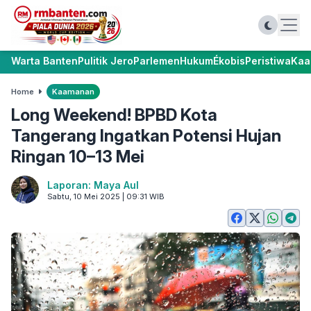
Warta Banten
Pulitik Jero
Parlemen
Hukum
Ékobis
Peristiwa
Kaa
Home
Kaamanan
Long Weekend! BPBD Kota
Tangerang Ingatkan Potensi Hujan
Ringan 10–13 Mei
Laporan: Maya Aul
Sabtu, 10 Mei 2025 | 09:31 WIB