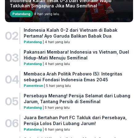
Indonesia Kalah Telak 0-3 Dari Vietnam! Wajib
Taklukan Singapura Jika Mau Semifinal
Patandang
4 hari yang lalu
Indonesia Kalah 0-2 dari Vietnam di Babak
02
Pertama! Ayo Garuda Balikan Babak Dua
Patandang
| 4 hari yang lalu
Pakansari Membara! Indonesia vs Vietnam, Duel
03
Hidup-Mati Menuju Semifinal
Patandang
| 4 hari yang lalu
Membaca Arah Politik Prabowo (5): Integritas
04
sebagai Fondasi Indonesia Emas 2045
Pamenteun
| 5 hari yang lalu
Persebaya Menang! Persija Selamat dari Lubang
05
Jarum, Tantang Persib di Semifinal
Patandang
| 5 hari yang lalu
Juara Bertahan Port FC Takluk dari Persebaya,
06
Persija Lolos Dari Lubang Jarum!
Patandang
| 6 hari yang lalu