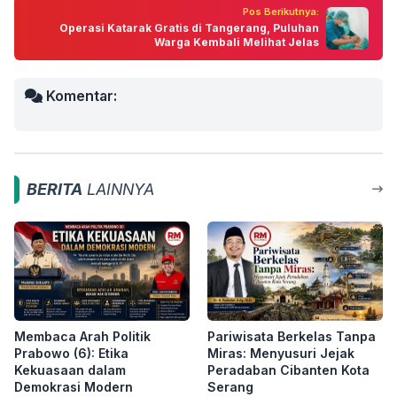
Pos Berikutnya:
Operasi Katarak Gratis di Tangerang, Puluhan
Warga Kembali Melihat Jelas
Komentar:
BERITA
LAINNYA
Membaca Arah Politik
Pariwisata Berkelas Tanpa
Prabowo (6): Etika
Miras: Menyusuri Jejak
Kekuasaan dalam
Peradaban Cibanten Kota
Demokrasi Modern
Serang