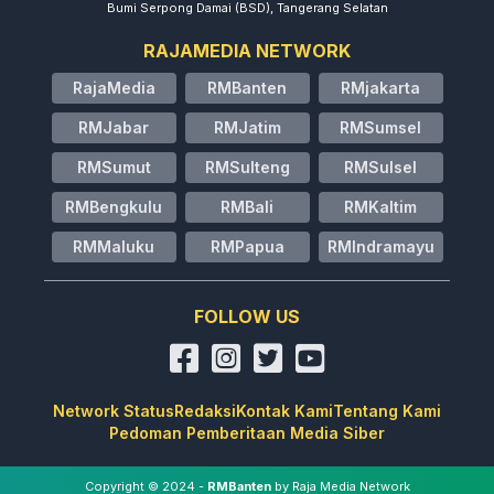
Bumi Serpong Damai (BSD), Tangerang Selatan
RAJAMEDIA NETWORK
RajaMedia
RMBanten
RMjakarta
RMJabar
RMJatim
RMSumsel
RMSumut
RMSulteng
RMSulsel
RMBengkulu
RMBali
RMKaltim
RMMaluku
RMPapua
RMIndramayu
FOLLOW US
Network Status
Redaksi
Kontak Kami
Tentang Kami
Pedoman Pemberitaan Media Siber
Copyright © 2024 -
RMBanten
by Raja Media Network