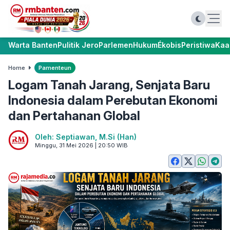
Warta Banten
Pulitik Jero
Parlemen
Hukum
Ékobis
Peristiwa
Kaa
Home
Pamenteun
Logam Tanah Jarang, Senjata Baru
Indonesia dalam Perebutan Ekonomi
dan Pertahanan Global
Oleh: Septiawan, M.Si (Han)
Minggu, 31 Mei 2026 | 20:50 WIB