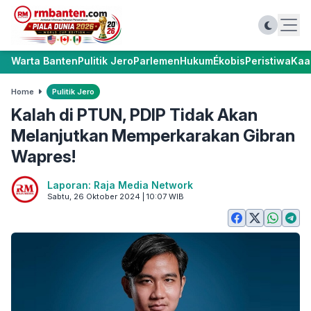
Warta Banten
Pulitik Jero
Parlemen
Hukum
Ékobis
Peristiwa
Kaa
Home
Pulitik Jero
Kalah di PTUN, PDIP Tidak Akan
Melanjutkan Memperkarakan Gibran
Wapres!
Laporan: Raja Media Network
Sabtu, 26 Oktober 2024 | 10:07 WIB