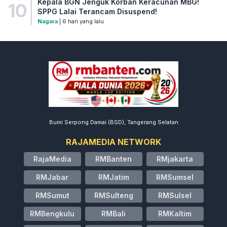
Kepala BGN Jenguk Korban Keracunan MBG!
10
SPPG Lalai Terancam Disuspend!
Nagara
| 6 hari yang lalu
Bumi Serpong Damai (BSD), Tangerang Selatan
RAJAMEDIA NETWORK
RajaMedia
RMBanten
RMjakarta
RMJabar
RMJatim
RMSumsel
RMSumut
RMSulteng
RMSulsel
RMBengkulu
RMBali
RMKaltim