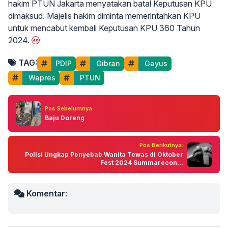
hakim PTUN Jakarta menyatakan batal Keputusan KPU
dimaksud. Majelis hakim diminta memerintahkan KPU
untuk mencabut kembali Keputusan KPU 360 Tahun
2024.
TAG:
PDIP
 Gibran
 Gayus
 Wapres
 PTUN
Pos Sebelumnya:
Baju Doreng
Pos Berikutnya:
Polisi Ungkap Penyebab Wanita Tewas di Oktober
Fest 2024 Summarecon...
Komentar: