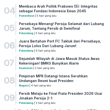
Membaca Arah Politik Prabowo (5): Integritas
04
sebagai Fondasi Indonesia Emas 2045
Pamenteun
| 5 hari yang lalu
Persebaya Menang! Persija Selamat dari Lubang
05
Jarum, Tantang Persib di Semifinal
Patandang
| 5 hari yang lalu
Juara Bertahan Port FC Takluk dari Persebaya,
06
Persija Lolos Dari Lubang Jarum!
Patandang
| 6 hari yang lalu
Sejumlah Wilayah di Jawa Masuk Status Awas
07
Kekeringan! BMKG Bunyikan Alarm
Kaamanan
| 2 hari yang lalu
Pimpinan MPR Datangi Istana Serahkan
08
Undangan Resmi buat Presiden
Nagara
| 4 hari yang lalu
Persib Melaju ke Final Piala Presiden 2026 Usai
09
Jinakan Persija 2-1
Patandang
| 3 hari yang lalu