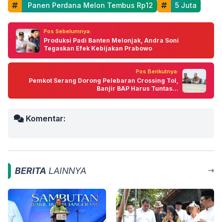
 Panen Perdana Melon Tembus Rp12
5 Juta
Pos Sebelumnya:
Produksi Padi Banten Melonjak, Andra Soni
Tegaskan Efek Kebijakan Prabowo
Pos Berikutnya:
Pemkot Serang Dorong Pelebaran Crossing Tol,
Banjir BAP Harus Tuntas...
Komentar:
BERITA
LAINNYA