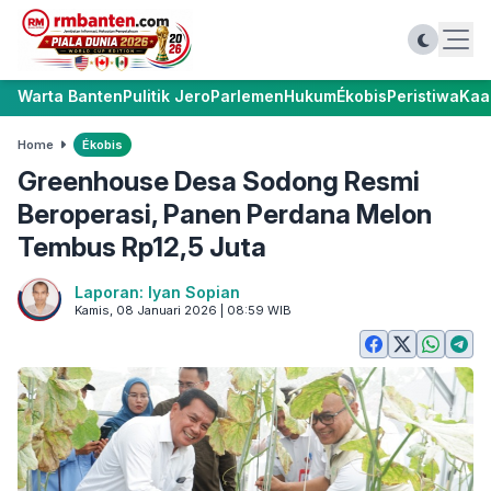
Warta Banten
Pulitik Jero
Parlemen
Hukum
Ékobis
Peristiwa
Kaa
Home
Ékobis
Greenhouse Desa Sodong Resmi
Beroperasi, Panen Perdana Melon
Tembus Rp12,5 Juta
Laporan: Iyan Sopian
Kamis, 08 Januari 2026 | 08:59 WIB