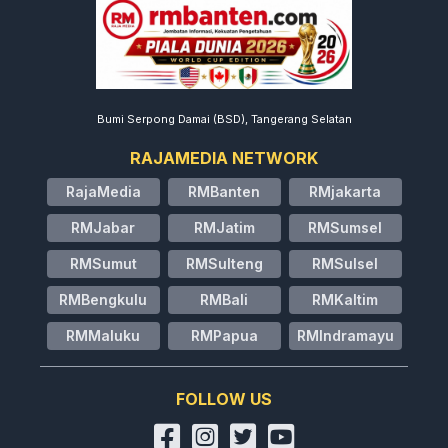
Bumi Serpong Damai (BSD), Tangerang Selatan
RAJAMEDIA NETWORK
RajaMedia
RMBanten
RMjakarta
RMJabar
RMJatim
RMSumsel
RMSumut
RMSulteng
RMSulsel
RMBengkulu
RMBali
RMKaltim
RMMaluku
RMPapua
RMIndramayu
FOLLOW US