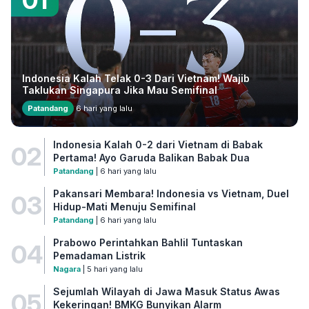
Indonesia Kalah Telak 0-3 Dari Vietnam! Wajib
Taklukan Singapura Jika Mau Semifinal
Patandang
6 hari yang lalu
Indonesia Kalah 0-2 dari Vietnam di Babak
02
Pertama! Ayo Garuda Balikan Babak Dua
Patandang
| 6 hari yang lalu
Pakansari Membara! Indonesia vs Vietnam, Duel
03
Hidup-Mati Menuju Semifinal
Patandang
| 6 hari yang lalu
Prabowo Perintahkan Bahlil Tuntaskan
04
Pemadaman Listrik
Nagara
| 5 hari yang lalu
Sejumlah Wilayah di Jawa Masuk Status Awas
05
Kekeringan! BMKG Bunyikan Alarm