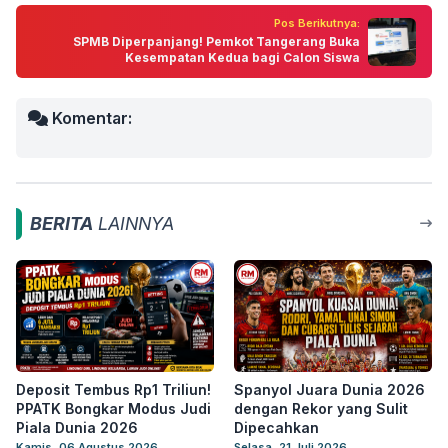
Pos Berikutnya:
SPMB Diperpanjang! Pemkot Tangerang Buka
Kesempatan Kedua bagi Calon Siswa
Komentar:
BERITA
LAINNYA
Deposit Tembus Rp1 Triliun!
Spanyol Juara Dunia 2026
PPATK Bongkar Modus Judi
dengan Rekor yang Sulit
Piala Dunia 2026
Dipecahkan
Kamis, 06 Agustus 2026
Selasa, 21 Juli 2026