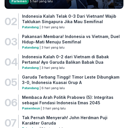
Parlemen
5 hari yang lalu
Indonesia Kalah Telak 0-3 Dari Vietnam! Wajib
02
Taklukan Singapura Jika Mau Semifinal
Patandang
| 3 hari yang lalu
Pakansari Membara! Indonesia vs Vietnam, Duel
03
Hidup-Mati Menuju Semifinal
Patandang
| 3 hari yang lalu
Indonesia Kalah 0-2 dari Vietnam di Babak
04
Pertama! Ayo Garuda Balikan Babak Dua
Patandang
| 3 hari yang lalu
Garuda Terbang Tinggi! Timor Leste Dibungkam
05
3-0, Indonesia Kuasai Grup A
Patandang
| 6 hari yang lalu
Membaca Arah Politik Prabowo (5): Integritas
06
sebagai Fondasi Indonesia Emas 2045
Pamenteun
| 3 hari yang lalu
Tak Pernah Menyerah! John Herdman Puji
07
Karakter Garuda