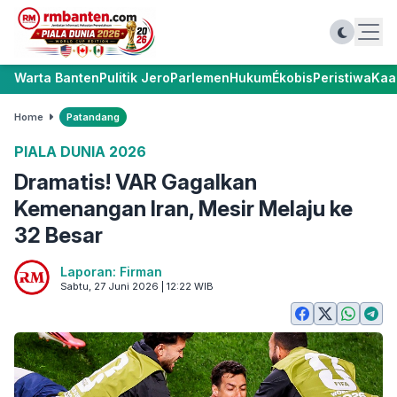
Warta Banten
Pulitik Jero
Parlemen
Hukum
Ékobis
Peristiwa
Kaa
Home
Patandang
PIALA DUNIA 2026
Dramatis! VAR Gagalkan
Kemenangan Iran, Mesir Melaju ke
32 Besar
Laporan: Firman
Sabtu, 27 Juni 2026 | 12:22 WIB