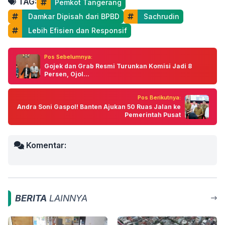
TAG:
Pemkot Tangerang
 Damkar Dipisah dari BPBD
 Sachrudin
 Lebih Efisien dan Responsif
Pos Sebelumnya:
Gojek dan Grab Resmi Turunkan Komisi Jadi 8
Persen, Ojol...
Pos Berikutnya:
Andra Soni Gaspol! Banten Ajukan 50 Ruas Jalan ke
Pemerintah Pusat
Komentar:
BERITA
LAINNYA