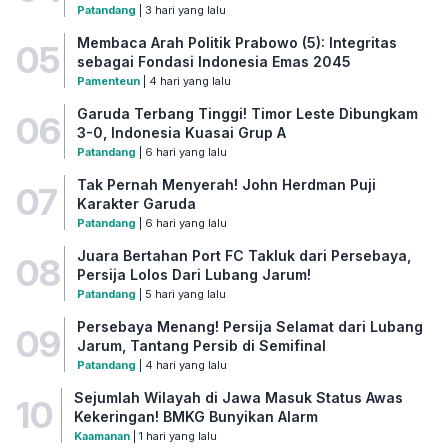
Patandang
| 3 hari yang lalu
Membaca Arah Politik Prabowo (5): Integritas
05
sebagai Fondasi Indonesia Emas 2045
Pamenteun
| 4 hari yang lalu
Garuda Terbang Tinggi! Timor Leste Dibungkam
06
3-0, Indonesia Kuasai Grup A
Patandang
| 6 hari yang lalu
Tak Pernah Menyerah! John Herdman Puji
07
Karakter Garuda
Patandang
| 6 hari yang lalu
Juara Bertahan Port FC Takluk dari Persebaya,
08
Persija Lolos Dari Lubang Jarum!
Patandang
| 5 hari yang lalu
Persebaya Menang! Persija Selamat dari Lubang
09
Jarum, Tantang Persib di Semifinal
Patandang
| 4 hari yang lalu
Sejumlah Wilayah di Jawa Masuk Status Awas
10
Kekeringan! BMKG Bunyikan Alarm
Kaamanan
| 1 hari yang lalu