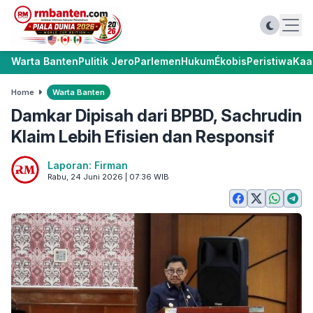
Warta Banten
Pulitik Jero
Parlemen
Hukum
Ékobis
Peristiwa
Kaa
Home
Warta Banten
Damkar Dipisah dari BPBD, Sachrudin
Klaim Lebih Efisien dan Responsif
Laporan: Firman
Rabu, 24 Juni 2026 | 07:36 WIB