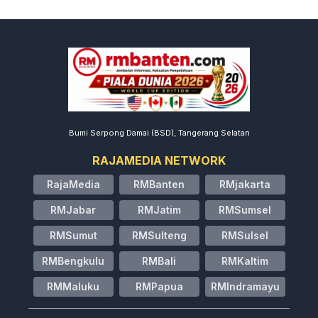
Bumi Serpong Damai (BSD), Tangerang Selatan
RAJAMEDIA NETWORK
RajaMedia
RMBanten
RMjakarta
RMJabar
RMJatim
RMSumsel
RMSumut
RMSulteng
RMSulsel
RMBengkulu
RMBali
RMKaltim
RMMaluku
RMPapua
RMIndramayu