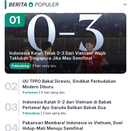
BERITA
POPULER
01
Indonesia Kalah Telak 0-3 Dari Vietnam! Wajib
Taklukan Singapura Jika Mau Semifinal
Patandang
3 hari yang lalu
UU TPPO Bakal Direvisi, Sindikat Perbudakan
02
Modern Diburu
Parlemen
| 6 hari yang lalu
Indonesia Kalah 0-2 dari Vietnam di Babak
03
Pertama! Ayo Garuda Balikan Babak Dua
Patandang
| 3 hari yang lalu
Pakansari Membara! Indonesia vs Vietnam, Duel
04
Hidup-Mati Menuju Semifinal