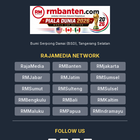
Bumi Serpong Damai (BSD), Tangerang Selatan
RAJAMEDIA NETWORK
RajaMedia
RMBanten
RMjakarta
RMJabar
RMJatim
RMSumsel
RMSumut
RMSulteng
RMSulsel
RMBengkulu
RMBali
RMKaltim
RMMaluku
RMPapua
RMIndramayu
FOLLOW US