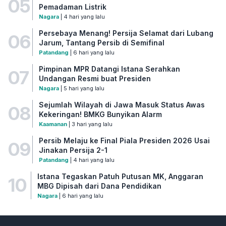
05
Pemadaman Listrik
Nagara
| 4 hari yang lalu
Persebaya Menang! Persija Selamat dari Lubang
06
Jarum, Tantang Persib di Semifinal
Patandang
| 6 hari yang lalu
Pimpinan MPR Datangi Istana Serahkan
07
Undangan Resmi buat Presiden
Nagara
| 5 hari yang lalu
Sejumlah Wilayah di Jawa Masuk Status Awas
08
Kekeringan! BMKG Bunyikan Alarm
Kaamanan
| 3 hari yang lalu
Persib Melaju ke Final Piala Presiden 2026 Usai
09
Jinakan Persija 2-1
Patandang
| 4 hari yang lalu
Istana Tegaskan Patuh Putusan MK, Anggaran
10
MBG Dipisah dari Dana Pendidikan
Nagara
| 6 hari yang lalu