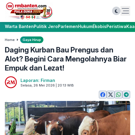
Warta Banten
Pulitik Jero
Parlemen
Hukum
Ékobis
Peristiwa
Kaa
Home
Gaya Hirup
Daging Kurban Bau Prengus dan
Alot? Begini Cara Mengolahnya Biar
Empuk dan Lezat!
Laporan: Firman
Selasa, 26 Mei 2026 | 20:13 WIB