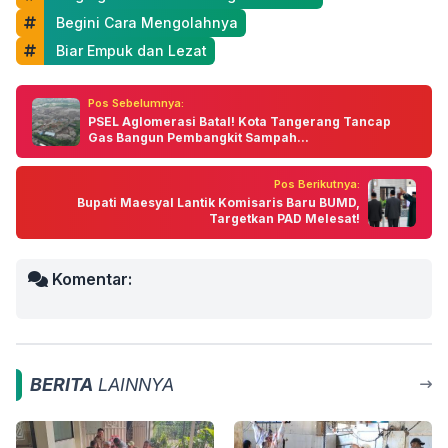
 Begini Cara Mengolahnya
 Biar Empuk dan Lezat
Pos Sebelumnya:
PSEL Aglomerasi Batal! Kota Tangerang Tancap
Gas Bangun Pembangkit Sampah...
Pos Berikutnya:
Bupati Maesyal Lantik Komisaris Baru BUMD,
Targetkan PAD Melesat!
Komentar:
BERITA
LAINNYA