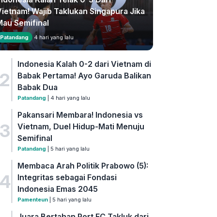
Vietnam! Wajib Taklukan Singapura Jika
Mau Semifinal
Patandang
4 hari yang lalu
Indonesia Kalah 0-2 dari Vietnam di
2
Babak Pertama! Ayo Garuda Balikan
Babak Dua
Patandang
| 4 hari yang lalu
Pakansari Membara! Indonesia vs
3
Vietnam, Duel Hidup-Mati Menuju
Semifinal
Patandang
| 5 hari yang lalu
Membaca Arah Politik Prabowo (5):
4
Integritas sebagai Fondasi
Indonesia Emas 2045
Pamenteun
| 5 hari yang lalu
Juara Bertahan Port FC Takluk dari