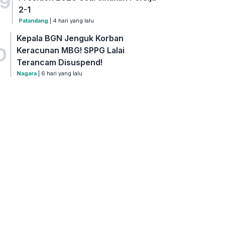
9
2-1
Patandang
| 4 hari yang lalu
Kepala BGN Jenguk Korban
0
Keracunan MBG! SPPG Lalai
Terancam Disuspend!
Nagara
| 6 hari yang lalu