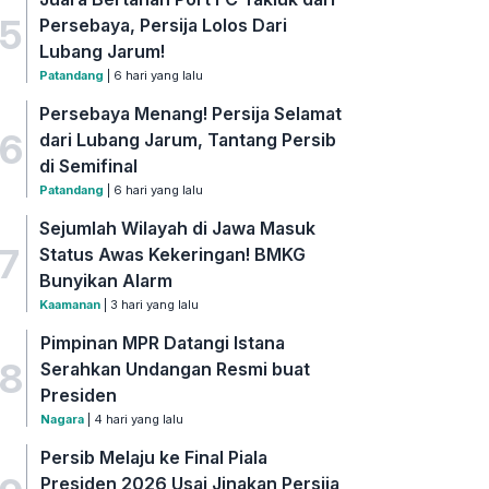
5
Persebaya, Persija Lolos Dari
Lubang Jarum!
Patandang
| 6 hari yang lalu
Persebaya Menang! Persija Selamat
6
dari Lubang Jarum, Tantang Persib
di Semifinal
Patandang
| 6 hari yang lalu
Sejumlah Wilayah di Jawa Masuk
7
Status Awas Kekeringan! BMKG
Bunyikan Alarm
Kaamanan
| 3 hari yang lalu
Pimpinan MPR Datangi Istana
8
Serahkan Undangan Resmi buat
Presiden
Nagara
| 4 hari yang lalu
Persib Melaju ke Final Piala
Presiden 2026 Usai Jinakan Persija