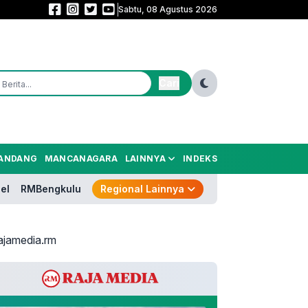
Sabtu, 08 Agustus 2026
Sekolah Rakyat Rintisan Hadir di Curug, 400 Anak Jalanan Dibidik Kembali
Cari
ANDANG
MANCANAGARA
LAINNYA
INDEKS
el
RMBengkulu
Regional Lainnya
ajamedia.rm