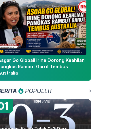
sgar Go Global! Irine Dorong Keahlian
Pangkas Rambut Garut Tembus
ustralia
BERITA
POPULER
01
ndonesia Kalah Telak 0-3 Dari