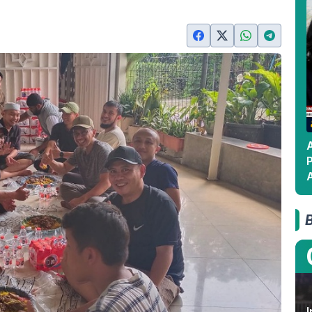
A
A
I