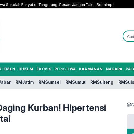
a Sekolah Rakyat di Tangerang, Pesan: Jangan Takut Bermimpi!
RLEMEN
HUKUM
ÉKOBIS
PERISTIWA
KAAMANAN
NAGARA
PAT
abar
RMJatim
RMSumsel
RMSumut
RMSulteng
RMSuls
@r
aging Kurban! Hipertensi
tai