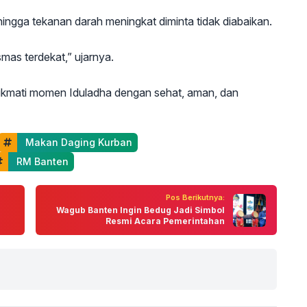
 hingga tekanan darah meningkat diminta tidak diabaikan.
as terdekat,” ujarnya.
nikmati momen Iduladha dengan sehat, aman, dan
 Makan Daging Kurban
 RM Banten
Pos Berikutnya:
Wagub Banten Ingin Bedug Jadi Simbol
Resmi Acara Pemerintahan