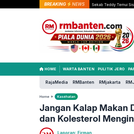
BREAKING
NEWS
Sekab Teddy Temui Sisw
HOME
WARTA BANTEN
PULITIK JERO
PA
RajaMedia
RMBanten
RMjakarta
RMJ
Home
Kaséhatan
Jangan Kalap Makan D
dan Kolesterol Mengin
Laporan: Firman