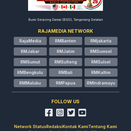
Bumi Serpong Damai (BSD), Tangerang Selatan
RAJAMEDIA NETWORK
RajaMedia
RMBanten
RMjakarta
RMJabar
RMJatim
RMSumsel
RMSumut
RMSulteng
RMSulsel
RMBengkulu
RMBali
RMKaltim
RMMaluku
RMPapua
RMIndramayu
FOLLOW US
Network Status
Redaksi
Kontak Kami
Tentang Kami