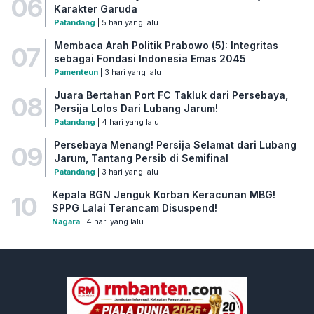
06
Karakter Garuda
Patandang
| 5 hari yang lalu
Membaca Arah Politik Prabowo (5): Integritas
07
sebagai Fondasi Indonesia Emas 2045
Pamenteun
| 3 hari yang lalu
Juara Bertahan Port FC Takluk dari Persebaya,
08
Persija Lolos Dari Lubang Jarum!
Patandang
| 4 hari yang lalu
Persebaya Menang! Persija Selamat dari Lubang
09
Jarum, Tantang Persib di Semifinal
Patandang
| 3 hari yang lalu
Kepala BGN Jenguk Korban Keracunan MBG!
10
SPPG Lalai Terancam Disuspend!
Nagara
| 4 hari yang lalu