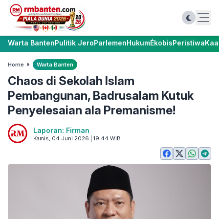
Warta Banten
Pulitik Jero
Parlemen
Hukum
Ékobis
Peristiwa
Kaa
Home
Warta Banten
Chaos di Sekolah Islam
Pembangunan, Badrusalam Kutuk
Penyelesaian ala Premanisme!
Laporan: Firman
Kamis, 04 Juni 2026 | 19:44 WIB