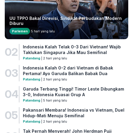
UU TPPO Bakal Direvisi, Sindikat Perbudakan Modern
Diburu
Parlemen
5 hari yang lalu
Indonesia Kalah Telak 0-3 Dari Vietnam! Wajib
02
Taklukan Singapura Jika Mau Semifinal
Patandang
| 2 hari yang lalu
Indonesia Kalah 0-2 dari Vietnam di Babak
03
Pertama! Ayo Garuda Balikan Babak Dua
Patandang
| 2 hari yang lalu
Garuda Terbang Tinggi! Timor Leste Dibungkam
04
3-0, Indonesia Kuasai Grup A
Patandang
| 5 hari yang lalu
Pakansari Membara! Indonesia vs Vietnam, Duel
05
Hidup-Mati Menuju Semifinal
Patandang
| 2 hari yang lalu
Tak Pernah Menyerah! John Herdman Puji