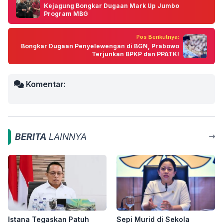
Kejagung Bongkar Dugaan Mark Up Jumbo
Program MBG
Pos Berikutnya:
Bongkar Dugaan Penyelewengan di BGN, Prabowo
Terjunkan BPKP dan PPATK!
Komentar:
BERITA
LAINNYA
Istana Tegaskan Patuh
Sepi Murid di Sekola