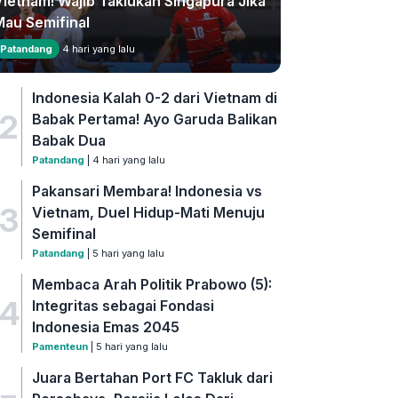
Vietnam! Wajib Taklukan Singapura Jika
Mau Semifinal
Patandang
4 hari yang lalu
Indonesia Kalah 0-2 dari Vietnam di
2
Babak Pertama! Ayo Garuda Balikan
Babak Dua
Patandang
| 4 hari yang lalu
Pakansari Membara! Indonesia vs
3
Vietnam, Duel Hidup-Mati Menuju
Semifinal
Patandang
| 5 hari yang lalu
Membaca Arah Politik Prabowo (5):
4
Integritas sebagai Fondasi
Indonesia Emas 2045
Pamenteun
| 5 hari yang lalu
Juara Bertahan Port FC Takluk dari