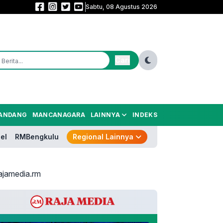
Sabtu, 08 Agustus 2026
Sekolah Rakyat Rintisan Hadir di Curug, 400 Anak Jalanan Dibidik Kembali
Cari
ANDANG
MANCANAGARA
LAINNYA
INDEKS
el
RMBengkulu
Regional Lainnya
ajamedia.rm