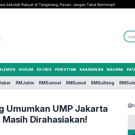
a Sekolah Rakyat di Tangerang, Pesan: Jangan Takut Bermimpi!
RLEMEN
HUKUM
ÉKOBIS
PERISTIWA
KAAMANAN
NAGARA
PAT
abar
RMJatim
RMSumsel
RMSumut
RMSulteng
RMSuls
@r
ng Umumkan UMP Jakarta
 Masih Dirahasiakan!