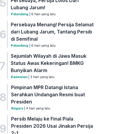
5
Persebaya, Persija Lolos Dari
Lubang Jarum!
Patandang
| 6 hari yang lalu
Persebaya Menang! Persija Selamat
6
dari Lubang Jarum, Tantang Persib
di Semifinal
Patandang
| 6 hari yang lalu
Sejumlah Wilayah di Jawa Masuk
7
Status Awas Kekeringan! BMKG
Bunyikan Alarm
Kaamanan
| 3 hari yang lalu
Pimpinan MPR Datangi Istana
8
Serahkan Undangan Resmi buat
Presiden
Nagara
| 4 hari yang lalu
Persib Melaju ke Final Piala
9
Presiden 2026 Usai Jinakan Persija
2-1