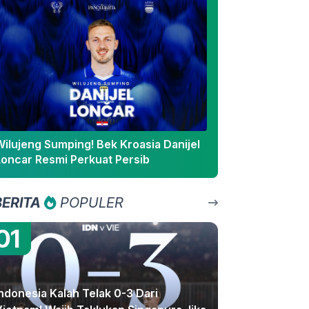
Wilujeng Sumping! Bek Kroasia Danijel
Loncar Resmi Perkuat Persib
BERITA
POPULER
01
ndonesia Kalah Telak 0-3 Dari