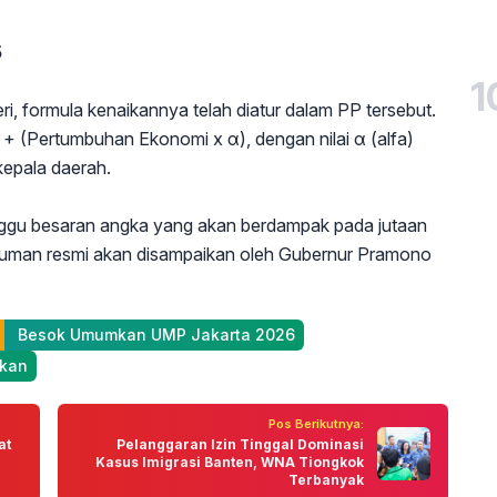
5
1
, formula kenaikannya telah diatur dalam PP tersebut.
 + (Pertumbuhan Ekonomi x α), dengan nilai α (alfa)
kepala daerah.
nggu besaran angka yang akan berdampak pada jutaan
umuman resmi akan disampaikan oleh Gubernur Pramono
 Besok Umumkan UMP Jakarta 2026
akan
Pos Berikutnya:
at
Pelanggaran Izin Tinggal Dominasi
Kasus Imigrasi Banten, WNA Tiongkok
Terbanyak