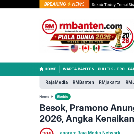
BREAKING
NEWS
Sekab Teddy Temui Sisw
HOME
WARTA BANTEN
PULITIK JERO
PA
RajaMedia
RMBanten
RMjakarta
RMJ
Home
Ékobis
Besok, Pramono Anu
2026, Angka Kenaikan
Laporan: Raja Media Network