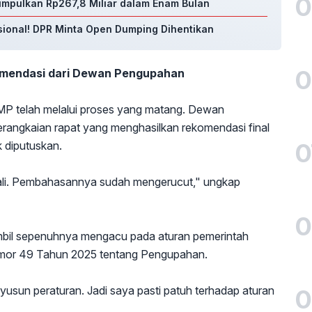
0
umpulkan Rp267,8 Miliar dalam Enam Bulan
sional! DPR Minta Open Dumping Dihentikan
0
omendasi dari Dewan Pengupahan
P telah melalui proses yang matang. Dewan
rangkaian rapat yang menghasilkan rekomendasi final
0
 diputuskan.
ali. Pembahasannya sudah mengerucut," ungkap
0
bil sepenuhnya mengacu pada aturan pemerintah
Nomor 49 Tahun 2025 tentang Pengupahan.
yusun peraturan. Jadi saya pasti patuh terhadap aturan
0