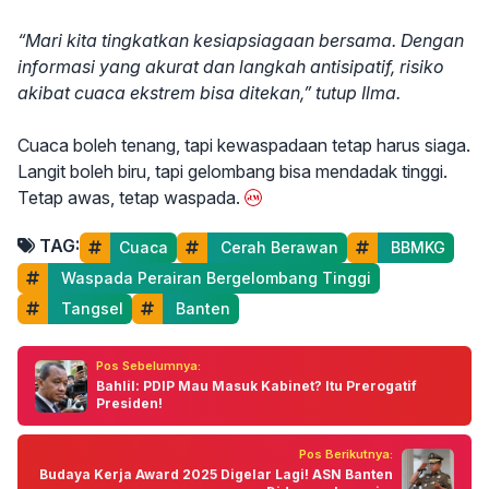
“Mari kita tingkatkan kesiapsiagaan bersama. Dengan
informasi yang akurat dan langkah antisipatif, risiko
akibat cuaca ekstrem bisa ditekan,” tutup Ilma.
Cuaca boleh tenang, tapi kewaspadaan tetap harus siaga.
Langit boleh biru, tapi gelombang bisa mendadak tinggi.
Tetap awas, tetap waspada.
TAG:
Cuaca
 Cerah Berawan
 BBMKG
 Waspada Perairan Bergelombang Tinggi
 Tangsel
 Banten
Pos Sebelumnya:
Bahlil: PDIP Mau Masuk Kabinet? Itu Prerogatif
Presiden!
Pos Berikutnya:
Budaya Kerja Award 2025 Digelar Lagi! ASN Banten