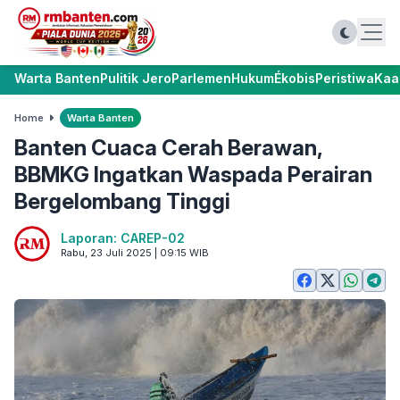
Warta Banten
Pulitik Jero
Parlemen
Hukum
Ékobis
Peristiwa
Kaa
Home
Warta Banten
Banten Cuaca Cerah Berawan,
BBMKG Ingatkan Waspada Perairan
Bergelombang Tinggi
Laporan: CAREP-02
Rabu, 23 Juli 2025 | 09:15 WIB