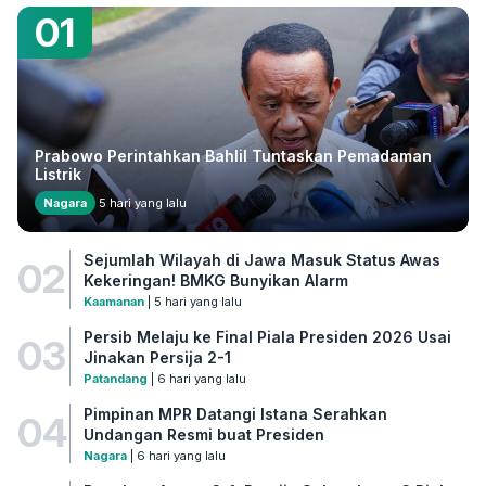
01
Prabowo Perintahkan Bahlil Tuntaskan Pemadaman
Listrik
Nagara
5 hari yang lalu
Sejumlah Wilayah di Jawa Masuk Status Awas
02
Kekeringan! BMKG Bunyikan Alarm
Kaamanan
| 5 hari yang lalu
Persib Melaju ke Final Piala Presiden 2026 Usai
03
Jinakan Persija 2-1
Patandang
| 6 hari yang lalu
Pimpinan MPR Datangi Istana Serahkan
04
Undangan Resmi buat Presiden
Nagara
| 6 hari yang lalu