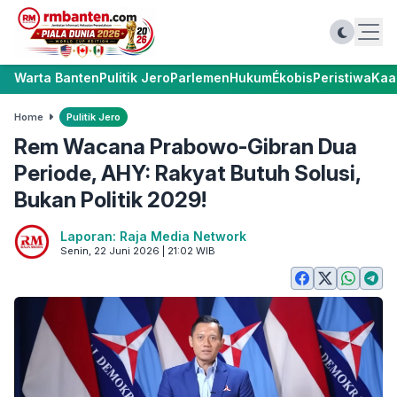
Warta Banten
Pulitik Jero
Parlemen
Hukum
Ékobis
Peristiwa
Kaa
Home
Pulitik Jero
Rem Wacana Prabowo-Gibran Dua
Periode, AHY: Rakyat Butuh Solusi,
Bukan Politik 2029!
Laporan: Raja Media Network
Senin, 22 Juni 2026 | 21:02 WIB