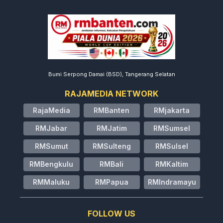
Bumi Serpong Damai (BSD), Tangerang Selatan
RAJAMEDIA NETWORK
RajaMedia
RMBanten
RMjakarta
RMJabar
RMJatim
RMSumsel
RMSumut
RMSulteng
RMSulsel
RMBengkulu
RMBali
RMKaltim
RMMaluku
RMPapua
RMIndramayu
FOLLOW US