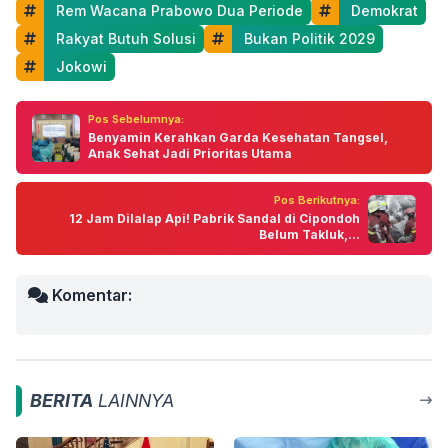
 Rem Wacana Prabowo Dua Periode
 Demokrat
 Rakyat Butuh Solusi
 Bukan Politik 2029
 Jokowi
Pos Sebelumnya:
Benyamin Kerahkan Garda Kesehatan Tangsel,
Anak Sehat Jadi Prioritas Utama
Pos Berikutnya:
12 Jam Dilalap Api! Pabrik Sandal di Cipondoh
Belum Takluk,...
Komentar:
BERITA
LAINNYA