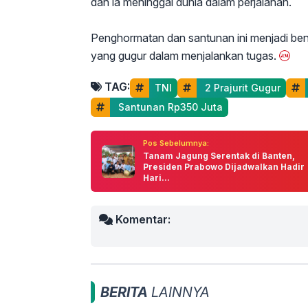
dan ia meninggal dunia dalam perjalanan.
Penghormatan dan santunan ini menjadi ben
yang gugur dalam menjalankan tugas.
TAG:
TNI
 2 Prajurit Gugur
 Santunan Rp350 Juta
Pos Sebelumnya:
Tanam Jagung Serentak di Banten,
Presiden Prabowo Dijadwalkan Hadir
Hari...
Komentar:
BERITA
LAINNYA