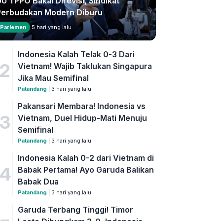
U TPPO Bakal Direvisi, Sindikat
Perbudakan Modern Diburu
Parlemen
5 hari yang lalu
Indonesia Kalah Telak 0-3 Dari
2
Vietnam! Wajib Taklukan Singapura
Jika Mau Semifinal
Patandang
| 3 hari yang lalu
Pakansari Membara! Indonesia vs
3
Vietnam, Duel Hidup-Mati Menuju
Semifinal
Patandang
| 3 hari yang lalu
Indonesia Kalah 0-2 dari Vietnam di
4
Babak Pertama! Ayo Garuda Balikan
Babak Dua
Patandang
| 3 hari yang lalu
Garuda Terbang Tinggi! Timor