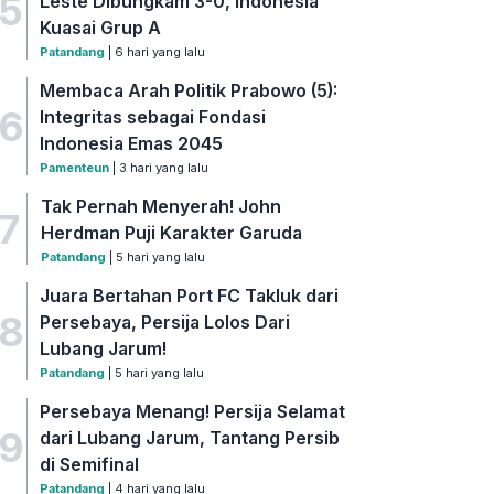
5
Leste Dibungkam 3-0, Indonesia
Kuasai Grup A
Patandang
| 6 hari yang lalu
Membaca Arah Politik Prabowo (5):
6
Integritas sebagai Fondasi
Indonesia Emas 2045
Pamenteun
| 3 hari yang lalu
Tak Pernah Menyerah! John
7
Herdman Puji Karakter Garuda
Patandang
| 5 hari yang lalu
Juara Bertahan Port FC Takluk dari
8
Persebaya, Persija Lolos Dari
Lubang Jarum!
Patandang
| 5 hari yang lalu
Persebaya Menang! Persija Selamat
9
dari Lubang Jarum, Tantang Persib
di Semifinal
Patandang
| 4 hari yang lalu