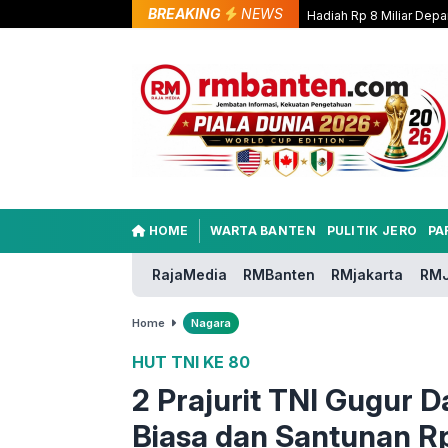
BREAKING
NEWS
Hadiah Rp 8 Miliar Depa
HOME
WARTA BANTEN
PULITIK JERO
PA
RajaMedia
RMBanten
RMjakarta
RMJ
Home
Nagara
HUT TNI KE 80
2 Prajurit TNI Gugur 
Biasa dan Santunan R