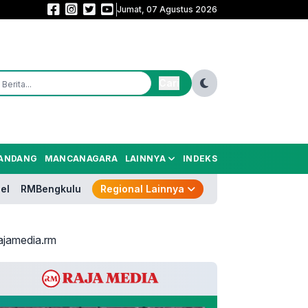
Jumat, 07 Agustus 2026
Bungkam Arema 3-1, Persija Sabet Juara 3 Piala Presiden 2026
Cari
ANDANG
MANCANAGARA
LAINNYA
INDEKS
el
RMBengkulu
Regional Lainnya
ajamedia.rm