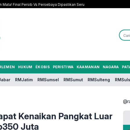
n Mata! Final Persib Vs Persebaya Dipastikan Seru
RLEMEN
HUKUM
ÉKOBIS
PERISTIWA
KAAMANAN
NAGARA
PAT
abar
RMJatim
RMSumsel
RMSumut
RMSulteng
RMSuls
@r
Dapat Kenaikan Pangkat Luar
p350 Juta