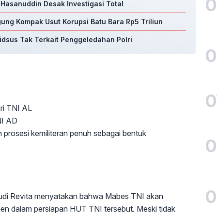
0
Hasanuddin Desak Investigasi Total
gung Kompak Usut Korupsi Batu Bara Rp5 Triliun
sus Tak Terkait Penggeledahan Polri
0
0
ari TNI AL
TNI AD
prosesi kemiliteran penuh sebagai bentuk
0
0
Budi Revita menyatakan bahwa Mabes TNI akan
iden dalam persiapan HUT TNI tersebut. Meski tidak