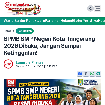
Warta Banten
Pulitik Jero
Parlemen
Hukum
Ékobis
Peristiwa
Kaa
Home
Pendidikan
SPMB SMP Negeri Kota Tangerang
2026 Dibuka, Jangan Sampai
Ketinggalan!
Laporan: Firman
Selasa, 23 Juni 2026 | 16:15 WIB