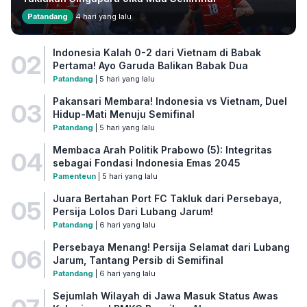
Patandang
4 hari yang lalu
Indonesia Kalah 0-2 dari Vietnam di Babak
02
Pertama! Ayo Garuda Balikan Babak Dua
Patandang
| 5 hari yang lalu
Pakansari Membara! Indonesia vs Vietnam, Duel
03
Hidup-Mati Menuju Semifinal
Patandang
| 5 hari yang lalu
Membaca Arah Politik Prabowo (5): Integritas
04
sebagai Fondasi Indonesia Emas 2045
Pamenteun
| 5 hari yang lalu
Juara Bertahan Port FC Takluk dari Persebaya,
05
Persija Lolos Dari Lubang Jarum!
Patandang
| 6 hari yang lalu
Persebaya Menang! Persija Selamat dari Lubang
06
Jarum, Tantang Persib di Semifinal
Patandang
| 6 hari yang lalu
Sejumlah Wilayah di Jawa Masuk Status Awas