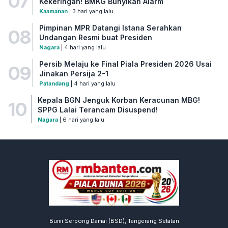
07
Kekeringan! BMKG Bunyikan Alarm
Kaamanan
| 3 hari yang lalu
Pimpinan MPR Datangi Istana Serahkan
08
Undangan Resmi buat Presiden
Nagara
| 4 hari yang lalu
Persib Melaju ke Final Piala Presiden 2026 Usai
09
Jinakan Persija 2-1
Patandang
| 4 hari yang lalu
Kepala BGN Jenguk Korban Keracunan MBG!
10
SPPG Lalai Terancam Disuspend!
Nagara
| 6 hari yang lalu
Bumi Serpong Damai (BSD), Tangerang Selatan